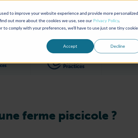
used to improve your website experience and provide more personalize
Advocate Magazine
Aquademia Podcast
 find out more about the cookies we use, see our
Privacy Policy
.
r to comply with your preferences, we'll have to use just one tiny cookie
ABOUT
MEMBERSHIP
SUM
Accept
Decline
Filter posts by BAP Certifications category
Filter posts by BSP 
ne ferme piscicole ?