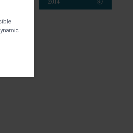
2014
t
sible
 dynamic