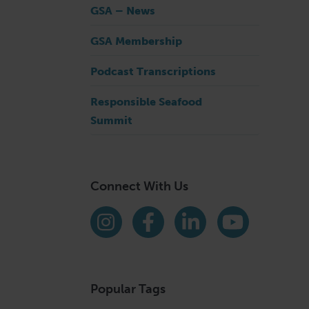
GSA – News
GSA Membership
Podcast Transcriptions
Responsible Seafood
Summit
Connect With Us
Find us on social media
Instagram
Facebook
LinkedIn
YouTube
Popular Tags