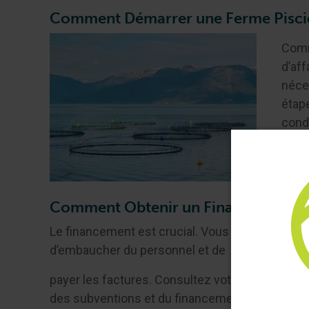
Comment Démarrer une Ferme Pisci
Comm
d’af
néce
étape
condi
heure
activ
meil
Comment Obtenir un Financement po
Le financement est crucial. Vous devez avoir l
d’embaucher du personnel et de
payer les factures. Consultez votre association 
des subventions et du financement.