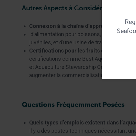
Autres Aspects à Considérer :
Regi
Connexion à la chaîne d’approvisionnement
Seafood
d’alimentation pour poissons, d’animaux aq
juvéniles, et d’une usine de transformation.
Certifications pour les fruits de mer :
Obte
certifications comme Best Aquaculture Prac
et Aquaculture Stewardship Council (ASC) p
augmenter la commercialisation de vos prod
Questions Fréquemment Posées
Quels types d’emplois existent dans l’aqua
Il y a des postes techniques nécessitant une