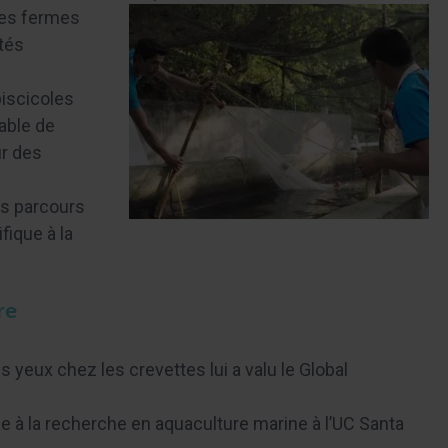
des fermes
tés
iscicoles
able de
ur des
rs parcours
fique à la
re
es yeux chez les crevettes lui a valu le Global
à la recherche en aquaculture marine à l’UC Santa