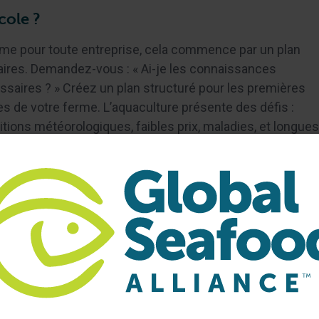
cole ?
e pour toute entreprise, cela commence par un plan
faires. Demandez-vous : « Ai-je les connaissances
ssaires ? » Créez un plan structuré pour les premières
s de votre ferme. L’aquaculture présente des défis :
tions météorologiques, faibles prix, maladies, et longues
s de travail. Les agriculteurs doivent comprendre leur
ité, tenir des dossiers et travailler dur pour identifier les
leurs marchés.
ur une Ferme Piscicole ?
es moyens d’acheter l’équipement nécessaire,
locale d’aquaculture et les agences d’État pour obtenir