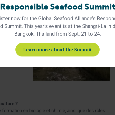
Responsible Seafood Summi
ster now for the Global Seafood Alliance’s Respon
 :
Vous aurez besoin
 Summit. This year’s event is at the Shangri-La in
uatiques
Bangkok, Thailand from Sept. 21 to 24.
nez des
Learn more about the Summit
tices (BAP)
our
uits.
culture ?
 formation en biologie et chimie, ainsi que des rôles