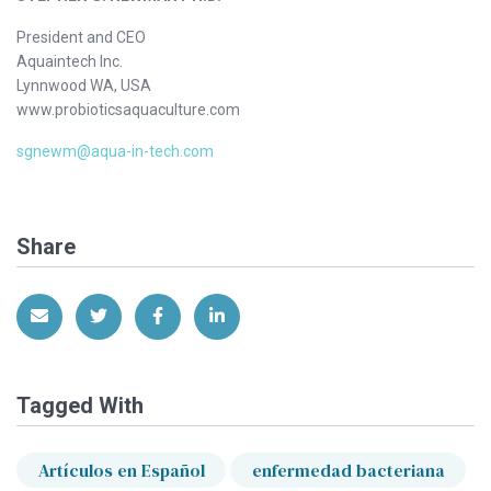
President and CEO
Aquaintech Inc.
Lynnwood WA, USA
www.probioticsaquaculture.com
sgnewm@aqua-in-tech.com
Share
Share via Email
Share on Twitter
Share on Facebook
Share on LinkedIn
Tagged With
Artículos en Español
enfermedad bacteriana