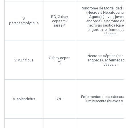
Síndrome de Mortalidad Te
(Necrosis Hepatopancreá
BG, G (hay
Aguda) (larvas, juvenile
V.
cepas Y -
engorde), síndrome de Z
parahaemolyticus
raras)*
necrosis séptica (criade
engorde), enfermedad d
cáscara.
Necrosis séptica (criade
G (hay cepas
V. vulnificus
engorde), enfermedad d
Y)
cáscara.
Enfermedad de la cáscara, v
V. splendidus
Y/G
luminiscente (huevos y lar