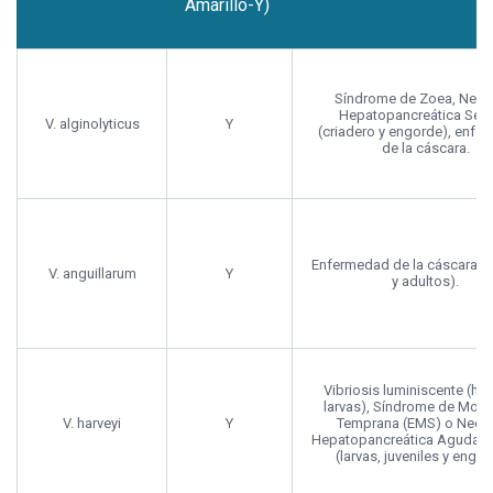
Amarillo-Y)
Reacción
Especies
Enfermedad/Comenta
TCBS
(Verde-G o
Síndrome de Zoea, Necr
Hepatopancreática Sépt
Amarillo-Y)
V. alginolyticus
Y
(criadero y engorde), enfe
de la cáscara.
Enfermedad de la cáscara (j
V. anguillarum
Y
y adultos).
Vibriosis luminiscente (hu
larvas), Síndrome de Mort
V. harveyi
Y
Temprana (EMS) o Necro
Hepatopancreática Aguda 
(larvas, juveniles y engor