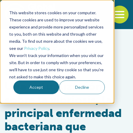
This website stores cookies on your computer.
To
These cookies are used to improve your website
experience and provide more personalized services
Back to the start of the nav
Jump to the end of the navigation
to you, both on this website and through other
media. To find out more about the cookies we use,
see our
Privacy Policy
.
We won't track your information when you visit our
site. But in order to comply with your preferences,
we'll have to use just one tiny cookie so that you're
Health & Welfare
not asked to make this choice again.
Una actualización
Accept
Decline
sobre la vibriosis, la
principal enfermedad
bacteriana que