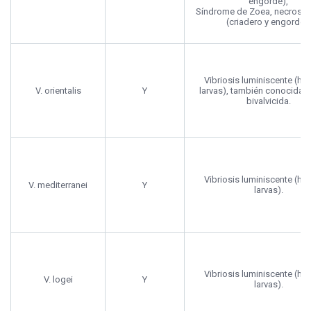
engorde),
Síndrome de Zoea, necrosis 
(criadero y engorde).
Vibriosis luminiscente (hu
V. orientalis
Y
larvas), también conocida 
bivalvicida.
Vibriosis luminiscente (hu
V. mediterranei
Y
larvas).
Vibriosis luminiscente (hu
V. logei
Y
larvas).