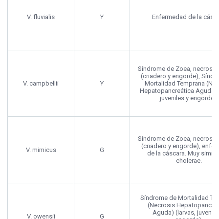
V. fluvialis
Y
Enfermedad de la cásc
Síndrome de Zoea, necrosis 
(criadero y engorde), Sínd
V. campbellii
Y
Mortalidad Temprana (Nec
Hepatopancreática Aguda) (
juveniles y engorde).
Síndrome de Zoea, necrosis 
(criadero y engorde), enfe
V. mimicus
G
de la cáscara. Muy similar
cholerae.
Síndrome de Mortalidad Te
(Necrosis Hepatopancreá
Aguda) (larvas, juvenile
V. owensii
G