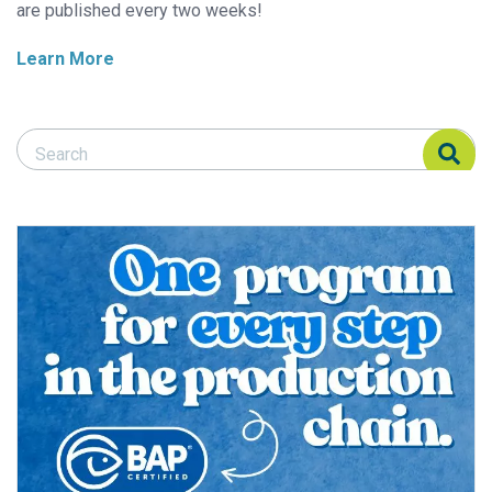
are published every two weeks!
Learn More
Search Responsible Seafood Advocate
Search Responsible Seafood Advocate