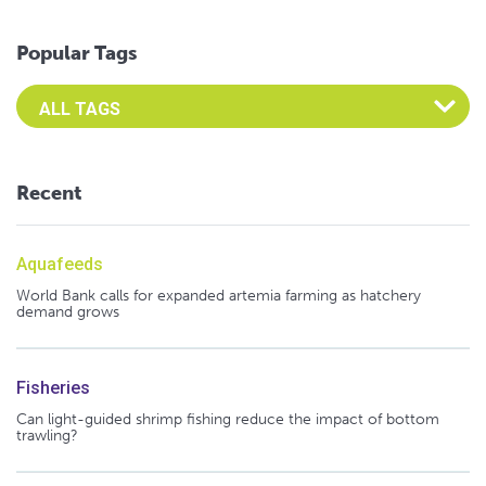
Popular Tags
Select an Advocate Tag to view it's posts
Recent
Aquafeeds
World Bank calls for expanded artemia farming as hatchery
demand grows
Fisheries
Can light-guided shrimp fishing reduce the impact of bottom
trawling?