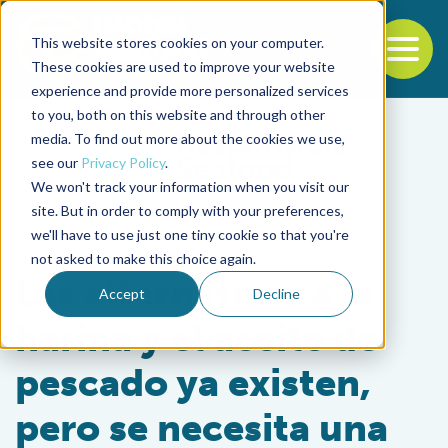
This website stores cookies on your computer.
To
These cookies are used to improve your website
experience and provide more personalized services
Back to the start of the nav
Jump to the end of the navigation
to you, both on this website and through other
media. To find out more about the cookies we use,
see our
Privacy Policy
.
We won't track your information when you visit our
site. But in order to comply with your preferences,
we'll have to use just one tiny cookie so that you're
Aquafeeds
not asked to make this choice again.
Las alternativas a la
Accept
Decline
harina y el aceite de
pescado ya existen,
pero se necesita una