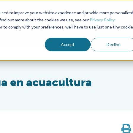
used to improve your website experience and provide more personalize
Advocate Magazine
Aquademia Podcast
 find out more about the cookies we use, see our
Privacy Policy
.
r to comply with your preferences, we'll have to use just one tiny cookie
ABOUT
MEMBERSHIP
SUM
Accept
Decline
a en acuacultura