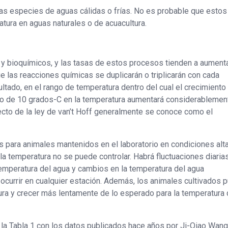
a las especies de aguas cálidas o frías. No es probable que estos
ura en aguas naturales o de acuacultura.
y bioquímicos, y las tasas de estos procesos tienden a aument
ue las reacciones químicas se duplicarán o triplicarán con cada
tado, en el rango de temperatura dentro del cual el crecimiento
o de 10 grados-C en la temperatura aumentará considerablement
fecto de la ley de van’t Hoff generalmente se conoce como el
es para animales mantenidos en el laboratorio en condiciones al
la temperatura no se puede controlar. Habrá fluctuaciones diarias
temperatura del agua y cambios en la temperatura del agua
ocurrir en cualquier estación. Además, los animales cultivados 
atura y crecer más lentamente de lo esperado para la temperatura 
n la Tabla 1 con los datos publicados hace años por Ji-Qiao Wang