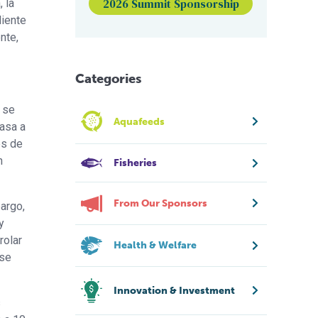
2026 Summit Sponsorship
 la
liente
nte,
Categories
o se
Aquafeeds
pasa a
es de
n
Fisheries
From Our Sponsors
argo,
y
rolar
Health & Welfare
 se
Innovation & Investment
s