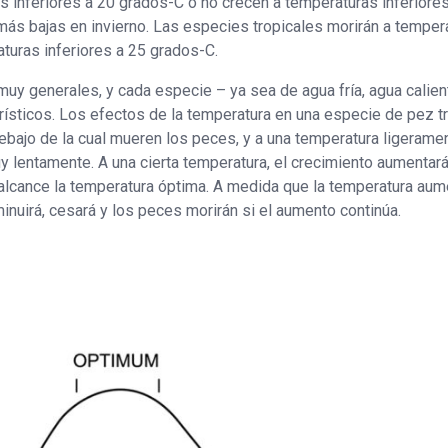
 inferiores a 20 grados-C o no crecen a temperaturas inferiore
ás bajas en invierno. Las especies tropicales morirán a temper
turas inferiores a 25 grados-C.
y generales, y cada especie – ya sea de agua fría, agua calien
erísticos. Los efectos de la temperatura en una especie de pez t
 debajo de la cual mueren los peces, y a una temperatura ligerame
y lentamente. A una cierta temperatura, el crecimiento aumentar
alcance la temperatura óptima. A medida que la temperatura aum
inuirá, cesará y los peces morirán si el aumento continúa.