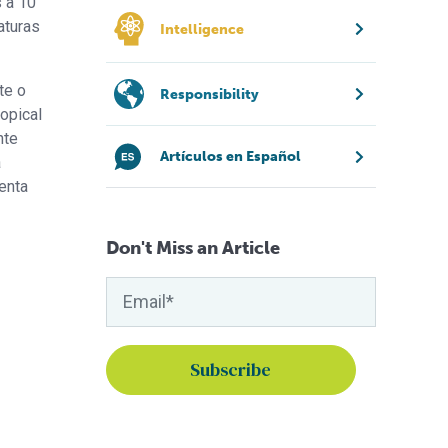
s a 10
aturas
Intelligence
te o
Responsibility
ropical
nte
Artículos en Español
á
enta
Don't Miss an Article