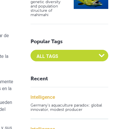
genetic diversity
and population
structure of
mahimahi
ar de
Popular Tags
Select an Advocate Tag to view it's posts
e la
Recent
tamente
 en la
Intelligence
pueden
Germany's aquaculture paradox: global
del
innovator, modest producer
 y sus