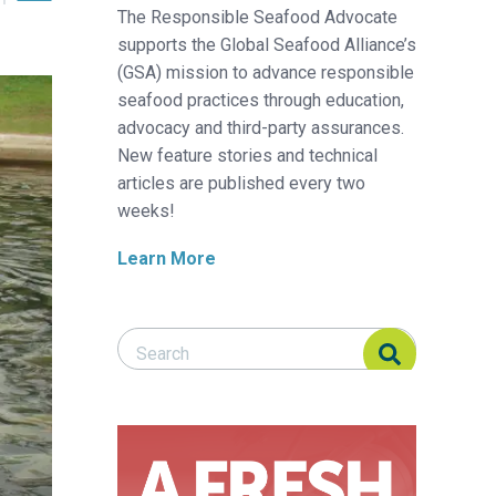
The Responsible Seafood Advocate
supports the Global Seafood Alliance’s
(GSA) mission to advance responsible
seafood practices through education,
advocacy and third-party assurances.
New feature stories and technical
articles are published every two
weeks!
Learn More
Search Responsible Seafood Advocate
Search Responsible Seafood Advocate