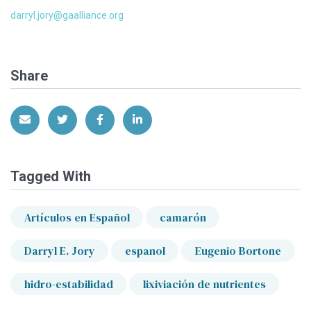
darryl.jory@gaalliance.org
Share
Share via Email
Share on Twitter
Share on Facebook
Share on LinkedIn
Tagged With
Artículos en Español
camarón
Darryl E. Jory
espanol
Eugenio Bortone
hidro-estabilidad
lixiviación de nutrientes