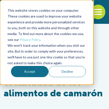
This website stores cookies on your computer.
To
These cookies are used to improve your website
experience and provide more personalized services
Back to the start of the nav
Jump to the end of the navigation
to you, both on this website and through other
media. To find out more about the cookies we use,
see our
Privacy Policy
.
We won't track your information when you visit our
site. But in order to comply with your preferences,
we'll have to use just one tiny cookie so that you're
Aquafeeds
not asked to make this choice again.
Análisis de la hidro-
Accept
Decline
estabilidad de los
alimentos de camarón