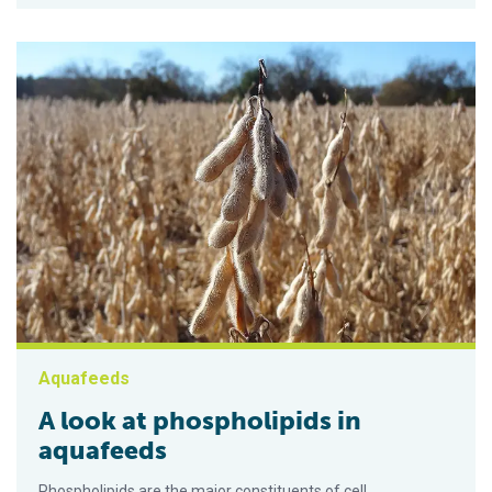
Aquafeeds
A look at phospholipids in
aquafeeds
Phospholipids are the major constituents of cell