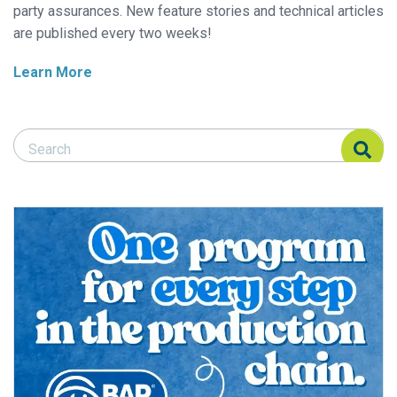
party assurances. New feature stories and technical articles
are published every two weeks!
Learn More
Search Responsible Seafood Advocate
Search Responsible Seafood Advocate