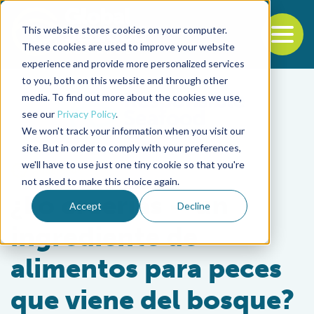
This website stores cookies on your computer.
To
These cookies are used to improve your website
experience and provide more personalized services
Back to the start of the nav
Jump to the end of the navigation
to you, both on this website and through other
media. To find out more about the cookies we use,
see our
Privacy Policy
.
We won't track your information when you visit our
site. But in order to comply with your preferences,
we'll have to use just one tiny cookie so that you're
Aquafeeds
not asked to make this choice again.
¿Lo creerías – un
Accept
Decline
ingrediente de
alimentos para peces
que viene del bosque?