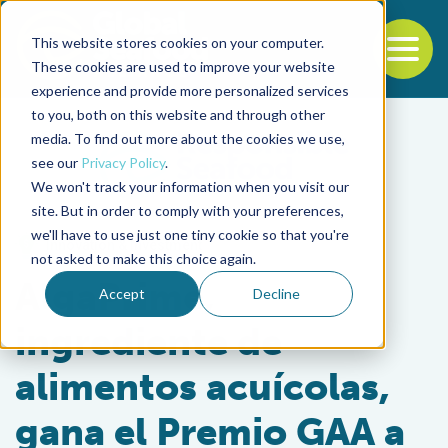
This website stores cookies on your computer.
To
These cookies are used to improve your website
experience and provide more personalized services
Back to the start of the nav
Jump to the end of the navigation
to you, both on this website and through other
media. To find out more about the cookies we use,
see our
Privacy Policy
.
We won't track your information when you visit our
site. But in order to comply with your preferences,
we'll have to use just one tiny cookie so that you're
Innovation & Investment
not asked to make this choice again.
AlgaPrime,
Accept
Decline
ingrediente de
alimentos acuícolas,
gana el Premio GAA a