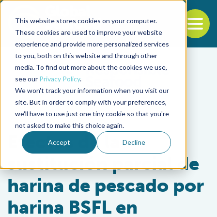
This website stores cookies on your computer.
To
These cookies are used to improve your website
experience and provide more personalized services
Back to the start of the nav
Jump to the end of the navigation
to you, both on this website and through other
media. To find out more about the cookies we use,
see our
Privacy Policy
.
We won't track your information when you visit our
site. But in order to comply with your preferences,
we'll have to use just one tiny cookie so that you're
Aquafeeds
not asked to make this choice again.
Efectos de la
Accept
Decline
sustitución parcial de
harina de pescado por
harina BSFL en