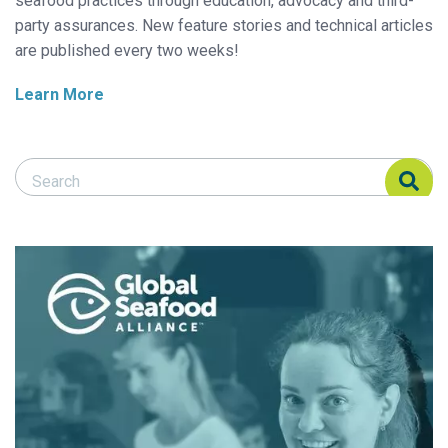
seafood practices through education, advocacy and third-
party assurances. New feature stories and technical articles
are published every two weeks!
Learn More
Search Responsible Seafood Advocate
Search Responsible Seafood Advocate