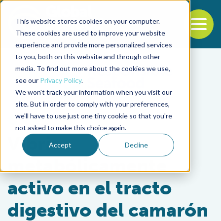
This website stores cookies on your computer.
To
These cookies are used to improve your website
experience and provide more personalized services
Back to the start of the nav
Jump to the end of the navigation
to you, both on this website and through other
media. To find out more about the cookies we use,
see our
Privacy Policy
.
We won't track your information when you visit our
site. But in order to comply with your preferences,
we'll have to use just one tiny cookie so that you're
Health & Welfare
not asked to make this choice again.
Vibrio
Accept
Decline
metabólicamente
activo en el tracto
digestivo del camarón