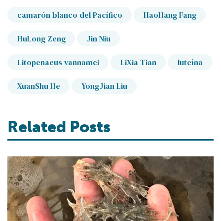
camarón blanco del Pacífico
HaoHang Fang
HuLong Zeng
Jin Niu
Litopenaeus vannamei
LiXia Tian
luteína
XuanShu He
YongJian Liu
Related Posts