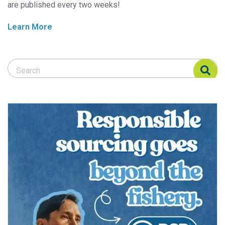
are published every two weeks!
Learn More
Search Responsible Seafood Advocate
Search Responsible Seafood Advocate