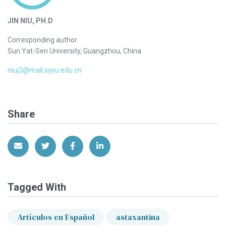
JIN NIU, PH.D
Corresponding author
Sun Yat-Sen University, Guangzhou, China
niuj3@mail.sysu.edu.cn
Share
Share via Email
Share on Twitter
Share on Facebook
Share on LinkedIn
Tagged With
Artículos en Español
astaxantina