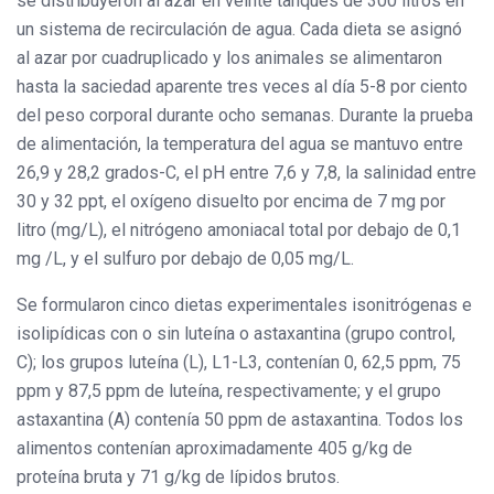
se distribuyeron al azar en veinte tanques de 300 litros en
un sistema de recirculación de agua. Cada dieta se asignó
al azar por cuadruplicado y los animales se alimentaron
hasta la saciedad aparente tres veces al día 5-8 por ciento
del peso corporal durante ocho semanas. Durante la prueba
de alimentación, la temperatura del agua se mantuvo entre
26,9 y 28,2 grados-C, el pH entre 7,6 y 7,8, la salinidad entre
30 y 32 ppt, el oxígeno disuelto por encima de 7 mg por
litro (mg/L), el nitrógeno amoniacal total por debajo de 0,1
mg /L, y el sulfuro por debajo de 0,05 mg/L.
Se formularon cinco dietas experimentales isonitrógenas e
isolipídicas con o sin luteína o astaxantina (grupo control,
C); los grupos luteína (L), L1-L3, contenían 0, 62,5 ppm, 75
ppm y 87,5 ppm de luteína, respectivamente; y el grupo
astaxantina (A) contenía 50 ppm de astaxantina. Todos los
alimentos contenían aproximadamente 405 g/kg de
proteína bruta y 71 g/kg de lípidos brutos.