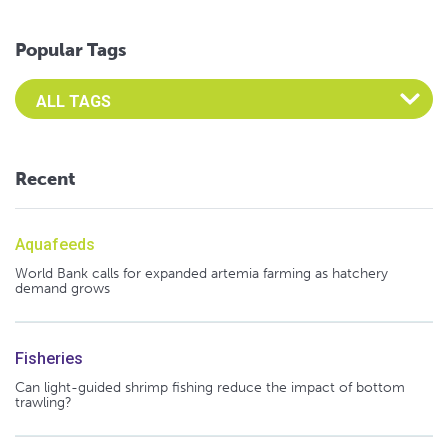
Popular Tags
Select an Advocate Tag to view it's posts
Recent
Aquafeeds
World Bank calls for expanded artemia farming as hatchery
demand grows
Fisheries
Can light-guided shrimp fishing reduce the impact of bottom
trawling?