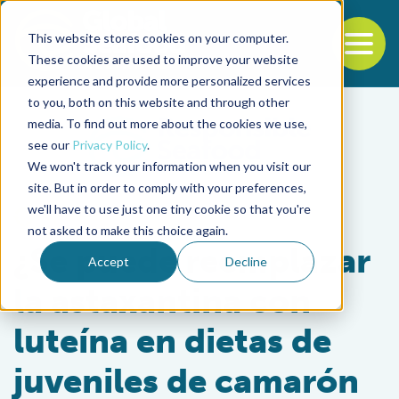
This website stores cookies on your computer.
To
These cookies are used to improve your website
experience and provide more personalized services
Back to the start of the nav
Jump to the end of the navigation
to you, both on this website and through other
media. To find out more about the cookies we use,
see our
Privacy Policy
.
We won't track your information when you visit our
site. But in order to comply with your preferences,
we'll have to use just one tiny cookie so that you're
Aquafeeds
not asked to make this choice again.
¿Se puede reemplazar
Accept
Decline
la astaxantina con
luteína en dietas de
juveniles de camarón