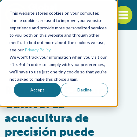
This website stores cookies on your computer.
To
These cookies are used to improve your website
experience and provide more personalized services
Back to the start of the nav
Jump to the end of the navigation
to you, both on this website and through other
media. To find out more about the cookies we use,
see our
Privacy Policy
.
We won't track your information when you visit our
site. But in order to comply with your preferences,
we'll have to use just one tiny cookie so that you're
Intelligence
not asked to make this choice again.
Reseña de Captura y
Accept
Decline
Cultivo: La
acuacultura de
precisión puede