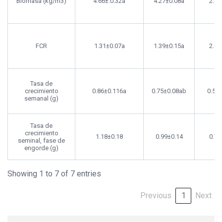
Biomasa (kg/m3)
4.66±.0.32a
4.27±0.08a
2.60
FCR
1.31±0.07a
1.39±0.15a
2.09
Tasa de
crecimiento
0.86±0.116a
0.75±0.08ab
0.54
semanal (g)
Tasa de
crecimiento
1.18±0.18
0.99±0.14
0.71
seminal, fase de
engorde (g)
Showing 1 to 7 of 7 entries
Previous
1
Next