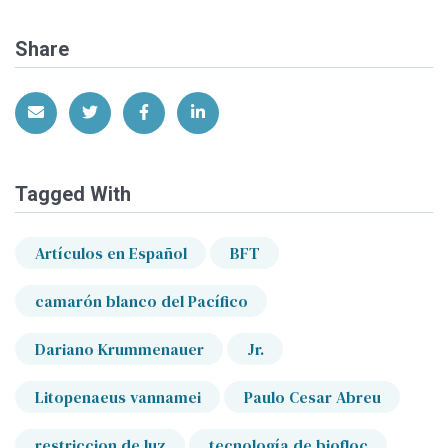
Share
Share via Email
Share on Twitter
Share on Facebook
Share on LinkedIn
Tagged With
Artículos en Español
BFT
camarón blanco del Pacífico
Dariano Krummenauer
Jr.
Litopenaeus vannamei
Paulo Cesar Abreu
restriccion de luz
tecnología de biofloc