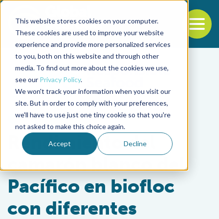
This website stores cookies on your computer.
To
These cookies are used to improve your website
experience and provide more personalized services
Back to the start of the nav
Jump to the end of the navigation
to you, both on this website and through other
media. To find out more about the cookies we use,
see our
Privacy Policy
.
We won't track your information when you visit our
site. But in order to comply with your preferences,
we'll have to use just one tiny cookie so that you're
Health & Welfare
not asked to make this choice again.
Rendimiento del
Accept
Decline
camarón blanco del
Pacífico en biofloc
con diferentes