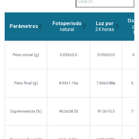
Oscu
Fotoperiodo
Luz por
Parámetros
po
natural
24 horas
ho
Fotoperiodo
Luz por
Oscu
Parámetros
natural
24 horas
po
Peso inicial (g)
0.053±0.0
0.053±0.0
0.0
ho
Peso final (g)
8.63±1.16a
7.60±0.88a
5.48
Supervivencia (%)
90.0±38.53
91.0±10.5
71.0