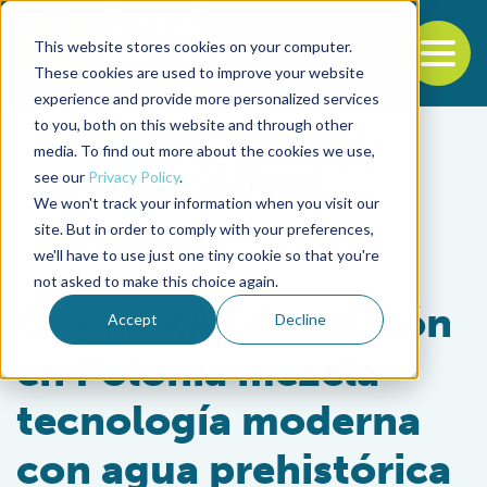
This website stores cookies on your computer.
To
These cookies are used to improve your website
experience and provide more personalized services
Back to the start of the nav
Jump to the end of the navigation
to you, both on this website and through other
media. To find out more about the cookies we use,
see our
Privacy Policy
.
We won't track your information when you visit our
site. But in order to comply with your preferences,
we'll have to use just one tiny cookie so that you're
Innovation & Investment
not asked to make this choice again.
Granja RAS de salmón
Accept
Decline
en Polonia mezcla
tecnología moderna
con agua prehistórica