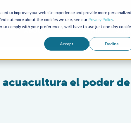
used to improve your website experience and provide more personalize
Advocate Magazine
Aquademia Podcast
 find out more about the cookies we use, see our
Privacy Policy
.
r to comply with your preferences, we'll have to use just one tiny cookie
ABOUT
MEMBERSHIP
SUM
Accept
Decline
a acuacultura el poder de