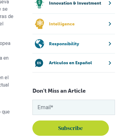
nueva
Innovation & Investment
e se
tras de
el
Intelligence
ropea
Responsibility
a en
Artículos en Español
n el
ctual
Don't Miss an Article
o que