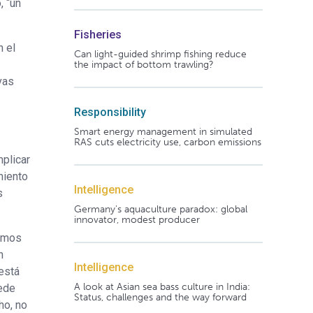
, “un
Fisheries
n el
Can light-guided shrimp fishing reduce
the impact of bottom trawling?
vas
Responsibility
Smart energy management in simulated
RAS cuts electricity use, carbon emissions
mplicar
miento
Intelligence
s
Germany's aquaculture paradox: global
innovator, modest producer
bamos
n
Intelligence
está
A look at Asian sea bass culture in India:
uede
Status, challenges and the way forward
ho, no