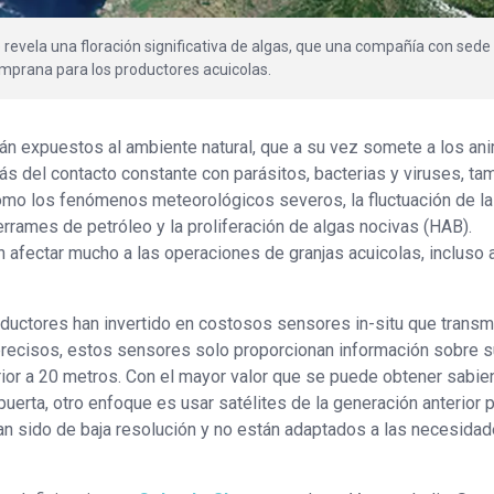
revela una floración significativa de algas, que una compañía con sede
emprana para los productores acuicolas.
án expuestos al ambiente natural, que a su vez somete a los an
s del contacto constante con parásitos, bacterias y viruses, ta
mo los fenómenos meteorológicos severos, la fluctuación de la
errames de petróleo y la proliferación de algas nocivas (HAB).
afectar mucho a las operaciones de granjas acuicolas, incluso 
ductores han invertido en costosos sensores in-situ que transm
precisos, estos sensores solo proporcionan información sobre s
rior a 20 metros. Con el mayor valor que se puede obtener sabie
puerta, otro enfoque es usar satélites de la generación anterior 
an sido de baja resolución y no están adaptados a las necesida