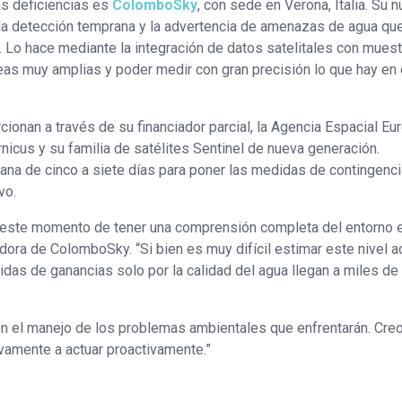
s deficiencias es
ColomboSky
, con sede en Verona, Italia. Su 
 la detección temprana y la advertencia de amenazas de agua qu
. Lo hace mediante la integración de datos satelitales con mues
as muy amplias y poder medir con gran precisión lo que hay en 
cionan a través de su financiador parcial, la Agencia Espacial Eu
nicus y su familia de satélites Sentinel de nueva generación.
tana de cinco a siete días para poner las medidas de contingenci
vo.
n este momento de tener una comprensión completa del entorno e
ora de ColomboSky. “Si bien es muy difícil estimar este nivel a
rdidas de ganancias solo por la calidad del agua llegan a miles de
 en el manejo de los problemas ambientales que enfrentarán. Cre
vamente a actuar proactivamente.”