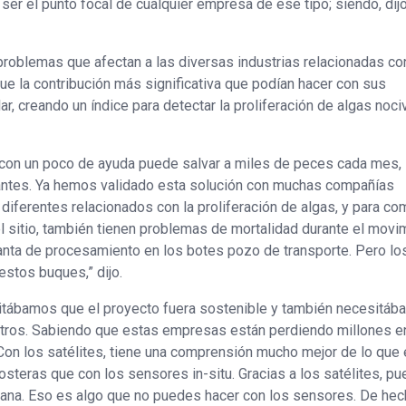
er el punto focal de cualquier empresa de ese tipo; siendo, dijo
problemas que afectan a las diversas industrias relacionadas co
e la contribución más significativa que podían hacer con sus
ar, creando un índice para detectar la proliferación de algas noci
o con un poco de ayuda puede salvar a miles de peces cada mes,
 antes. Ya hemos validado esta solución con muchas compañías
iferentes relacionados con la proliferación de algas, y para co
l sitio, también tienen problemas de mortalidad durante el movi
lanta de procesamiento en los botes pozo de transporte. Pero lo
estos buques,” dijo.
itábamos que el proyecto fuera sostenible y también necesitá
otros. Sabiendo que estas empresas están perdiendo millones e
 Con los satélites, tiene una comprensión mucho mejor de lo que 
costeras que con los sensores in-situ. Gracias a los satélites, p
ana. Eso es algo que no puedes hacer con los sensores. De hec