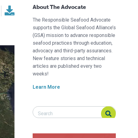
About The Advocate
The Responsible Seafood Advocate
supports the Global Seafood Alliance’s
(GSA) mission to advance responsible
seafood practices through education,
advocacy and third-party assurances.
New feature stories and technical
articles are published every two
weeks!
Learn More
Search Responsible Seafood Advocate
Search Responsible Seafood Advocate