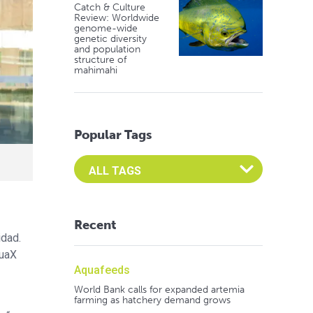
Catch & Culture
Review: Worldwide
genome-wide
genetic diversity
and population
structure of
mahimahi
Popular Tags
Select an Advocate Tag to view it's posts
Recent
idad.
quaX
Aquafeeds
World Bank calls for expanded artemia
farming as hatchery demand grows