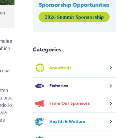
Sponsorship Opportunities
 en
2026 Summit Sponsorship
imales
mbién
Categories
Aquafeeds
a una
Fisheries
iten
u área
From Our Sponsors
ndo lo
para
des
Health & Welfare