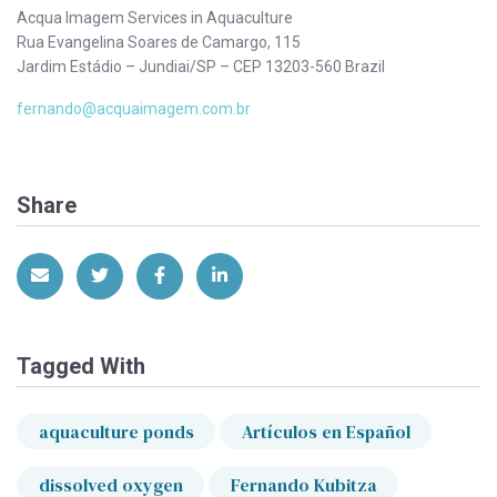
Acqua Imagem Services in Aquaculture
Rua Evangelina Soares de Camargo, 115
Jardim Estádio – Jundiai/SP – CEP 13203-560 Brazil
fernando@acquaimagem.com.br
Share
Share via Email
Share on Twitter
Share on Facebook
Share on LinkedIn
Tagged With
aquaculture ponds
Artículos en Español
dissolved oxygen
Fernando Kubitza