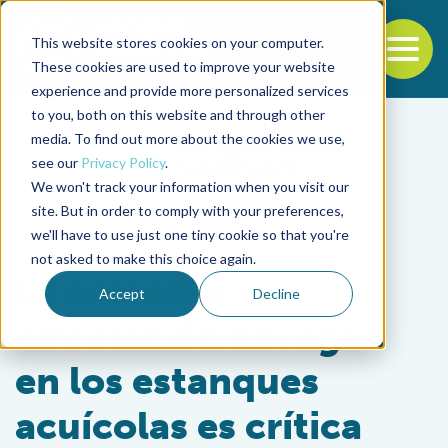
This website stores cookies on your computer.
To
These cookies are used to improve your website
experience and provide more personalized services
Back to the start of the nav
Jump to the end of the navigation
to you, both on this website and through other
media. To find out more about the cookies we use,
see our
Privacy Policy
.
We won't track your information when you visit our
site. But in order to comply with your preferences,
we'll have to use just one tiny cookie so that you're
Health & Welfare
not asked to make this choice again.
La correcta
Accept
Decline
circulación del agua
en los estanques
acuícolas es crítica