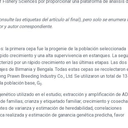
 Fishery Sciences por proporcionar una plataforma de análisis 
onsulte las etiquetas del artículo al final), pero solo se enumera 
or y autor correspondiente.
s: la primera cepa fue la progenie de la población seleccionada
rápido crecimiento y una alta supervivencia en estanques. La seg
cterizó por un rápido crecimiento en las últimas etapas. Las dos
ajes de Birmania y Bengala. Todas estas cepas se recolectaron 
g Prawn Breeding Industry Co., Ltd. Se utilizaron un total de 13
la población base, G
.
0
enético utilizado en el estudio; extracción y amplificación de A
de familias; crianza y etiquetado familiar; crecimiento y cosech
ntes de varianza y estimación de heredabilidad, correlaciones
ca realizada y estimación de ganancia genética predicha, favor