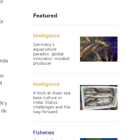
de
Featured
la
Intelligence
Germany's
aquaculture
paradox: global
innovator, modest
unda
producer
en
4
Intelligence
A look at Asian sea
bass culture in
India: Status,
DN y
challenges and the
a de
way forward
Fisheries