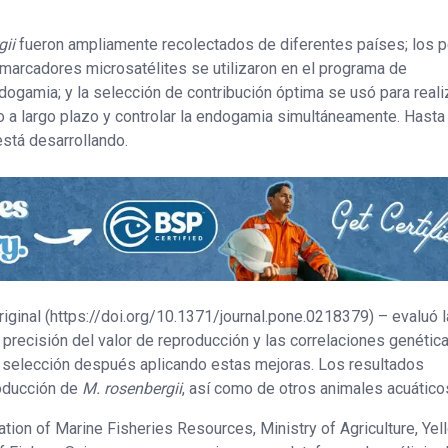
gii
fueron ampliamente recolectados de diferentes países; los p
marcadores microsatélites se utilizaron en el programa de
ndogamia; y la selección de contribución óptima se usó para reali
 a largo plazo y controlar la endogamia simultáneamente. Hasta 
está desarrollando.
riginal (https://doi.org/10.1371/journal.pone.0218379) – evaluó l
precisión del valor de reproducción y las correlaciones genétic
 selección después aplicando estas mejoras. Los resultados
roducción de
M. rosenbergii
, así como de otros animales acuático
tion of Marine Fisheries Resources, Ministry of Agriculture, Yel