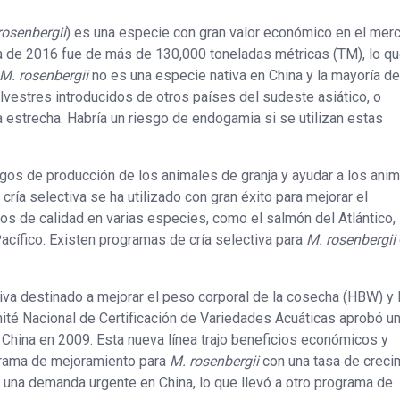
osenbergii
) es una especie con gran valor económico en el mer
ha de 2016 fue de más de 130,000 toneladas métricas (TM), lo q
M. rosenbergii
no es una especie nativa en China y la mayoría de
lvestres introducidos de otros países del sudeste asiático, o
 estrecha. Habría un riesgo de endogamia si se utilizan estas
sgos de producción de los animales de granja y ayudar a los anim
 cría selectiva se ha utilizado con gran éxito para mejorar el
os de calidad en varias especies, como el salmón del Atlántico, 
 Pacífico. Existen programas de cría selectiva para
M. rosenbergii
tiva destinado a mejorar el peso corporal de la cosecha (HBW) y 
ité Nacional de Certificación de Variedades Acuáticas aprobó un
 China en 2009. Esta nueva línea trajo beneficios económicos y
grama de mejoramiento para
M. rosenbergii
con una tasa de creci
s una demanda urgente en China, lo que llevó a otro programa de