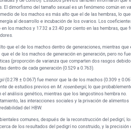
onadas y de control). Estudios previos también informaron que 
. El dimorfismo del tamaño sexual es un fenómeno común en va
medio de los machos es más alto que el de las hembras, lo que
ergía al desarrollo e incubación de los ovarios. Los coeficiente
o en los machos y 17.32 a 23.40 por ciento en las hembras, que 
adores.
to que el de los machos dentro de generaciones, mientras que 
que el de los machos de generación en generación, pero no fue
éticas (proporción de varianza que comparten dos rasgos debido
as dentro de cada generación (0.529 a 0.763).
ii
(0.278 ± 0.067) fue menor que la de los machos (0.309 ± 0.06
rente de estudios previos en
M. rosenbergii
, lo que probablement
 el análisis genético, mientras que los langostinos hembra no.
miento, las interacciones sociales y la privación de alimentos
redabilidad del HBW.
bientales comunes, después de la reconstrucción del pedigrí, lo
ca de los resultados del pedigrí no construido, y la precisión 