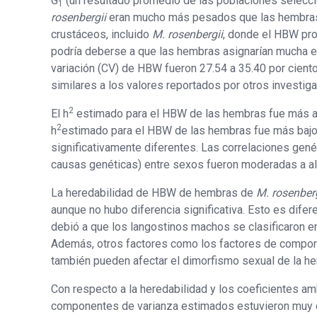
G
(un resultado promedio de las poblaciones selecci
1
rosenbergii
eran mucho más pesados ​​que las hembras
crustáceos, incluido
M. rosenbergii
, donde el HBW pro
podría deberse a que las hembras asignarían mucha en
variación (CV) de HBW fueron 27.54 a 35.40 por cient
similares a los valores reportados por otros investig
2
El h
estimado para el HBW de las hembras fue más al
2
h
estimado para el HBW de las hembras fue más bajo 
significativamente diferentes. Las correlaciones gen
causas genéticas) entre sexos fueron moderadas a alt
La heredabilidad de HBW de hembras de
M. rosenberg
aunque no hubo diferencia significativa. Esto es dife
debió a que los langostinos machos se clasificaron en
Además, otros factores como los factores de comporta
también pueden afectar el dimorfismo sexual de la he
Con respecto a la heredabilidad y los coeficientes am
componentes de varianza estimados estuvieron muy cer