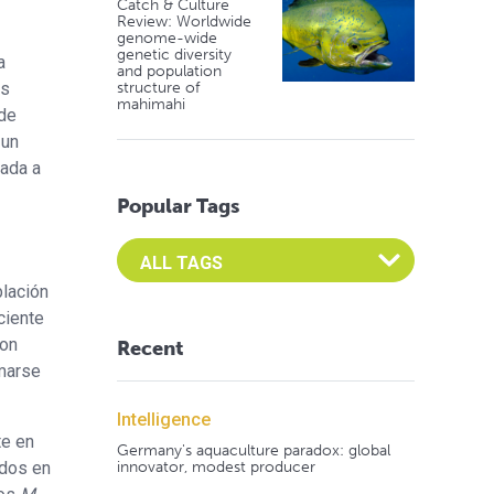
Catch & Culture
Review: Worldwide
genome-wide
genetic diversity
a
and population
os
structure of
mahimahi
de
 un
lada a
Popular Tags
Select an Advocate Tag to view it's posts
blación
ciente
ron
Recent
marse
Intelligence
te en
Germany's aquaculture paradox: global
os ​​en
innovator, modest producer