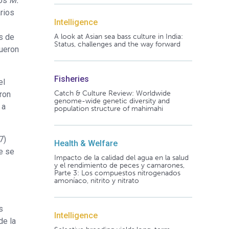
los
M.
rios
Intelligence
s de
A look at Asian sea bass culture in India:
Status, challenges and the way forward
fueron
Fisheries
el
Catch & Culture Review: Worldwide
ron
genome-wide genetic diversity and
 a
population structure of mahimahi
7)
Health & Welfare
e se
Impacto de la calidad del agua en la salud
y el rendimiento de peces y camarones,
Parte 3: Los compuestos nitrogenados
amoníaco, nitrito y nitrato
s
Intelligence
de la