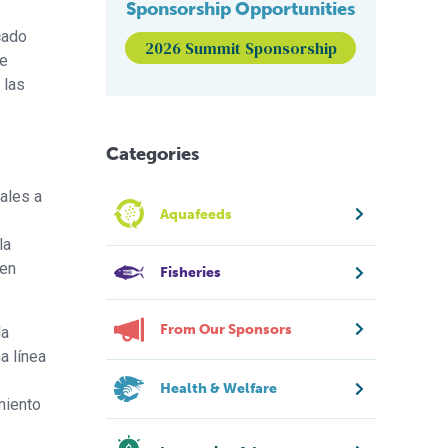
Sponsorship Opportunities
cado
2026 Summit Sponsorship
ue
 las
Categories
ales a
Aquafeeds
la
en
Fisheries
From Our Sponsors
la
a línea
Health & Welfare
miento