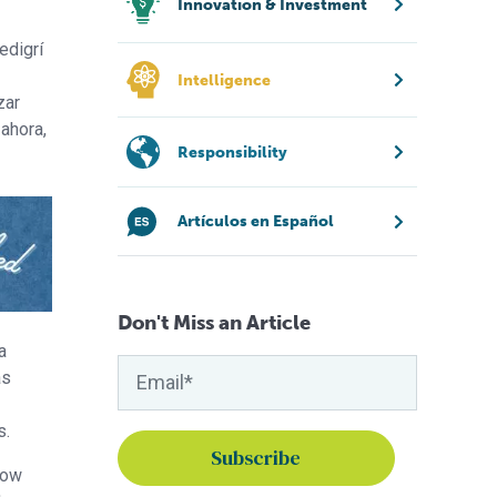
Innovation & Investment
edigrí
Intelligence
zar
ahora,
Responsibility
Artículos en Español
Don't Miss an Article
a
as
s.
low