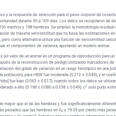
os y la respuesta de selección para el peso corporal de cosech
omunidad durante 95 a 109 días. Los datos se recopilaron de d
150 machos y 198 hembras. Se empleó la metodología residual 
mación de máxima verosimilitud que no basa las estimaciones en
 pero como alternativa utiliza una función de verosimilitud calcu
luar el componentes de varianza, ajustando un modelo animal.
s (el valor de un animal en un programa de reproducción para un
pués de la reconstrucción de pedigrí utilizando marcadores de
imación del grado de variación en un rasgo fenotípico en una po
 la población), para HBW fue moderada (0.212 ± 0.049); y el coefi
ido] fue bajo (0.063 ± 0.017), cuando todos los datos se utiliza
2
derado a alto (0.198 ± 0.080 a 0.338 ± 0.049); c
solo pudo esti
e mayor que el de las hembras y fue significativamente diferen
ás pesados ​​que las hembras en G
y 19.39 por ciento más pesad
0