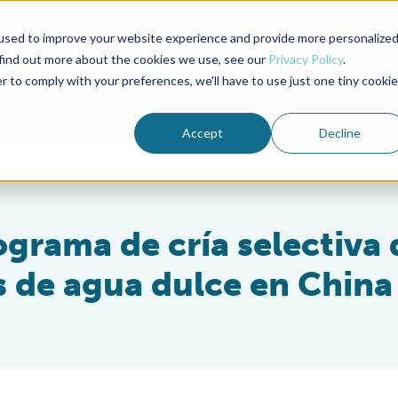
used to improve your website experience and provide more personalize
Advocate Magazine
Aquademia Podcast
 find out more about the cookies we use, see our
Privacy Policy
.
r to comply with your preferences, we'll have to use just one tiny cookie
ABOUT
MEMBERSHIP
SUM
Accept
Decline
grama de cría selectiva 
s de agua dulce en China