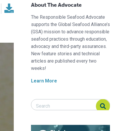
About The Advocate
The Responsible Seafood Advocate
supports the Global Seafood Alliance’s
(GSA) mission to advance responsible
seafood practices through education,
advocacy and third-party assurances.
New feature stories and technical
articles are published every two
weeks!
Learn More
Search Responsible Seafood Advocate
Search Responsible Seafood Advocate