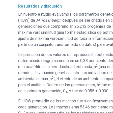
Resultados y discusión
En nuestro estudio evaluamos los parámetros genétic
(HBW) de
M. rosenbergii
después de ser criados en c
generaciones que comprendían 25.212 progenies de 
máxima verosimilitud (una forma estadística de esti
ajuste de máxima verosimilitud de toda la información,
partir de un conjunto transformado de datos) para eva
La precisión de los valores de reproducción estimado
determinado rasgo) aumentó en un 0,38 por ciento des
2
microsatélites. La heredabilidad estimada, h
(una est
debido a la variación genética entre los individuos de
2
ambiental común, c
[el efecto de un ambiente compart
2
para el análisis. Dentro de las generaciones, h
fue mo
en la primera generación, G
, y fue de 0.055 ± 0.030.
1
El HBW promedio de los machos fue significativament
cada generación. Los machos eran 53.46 por ciento m