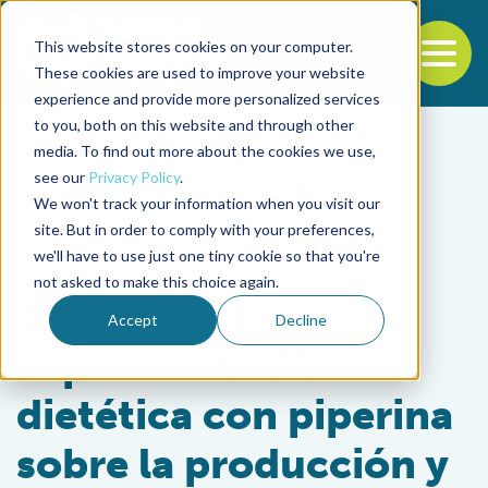
This website stores cookies on your computer.
To
These cookies are used to improve your website
experience and provide more personalized services
Back to the start of the nav
Jump to the end of the navigation
to you, both on this website and through other
media. To find out more about the cookies we use,
see our
Privacy Policy
.
We won't track your information when you visit our
site. But in order to comply with your preferences,
we'll have to use just one tiny cookie so that you're
Health & Welfare
not asked to make this choice again.
Efecto de la
Accept
Decline
suplementación
dietética con piperina
sobre la producción y