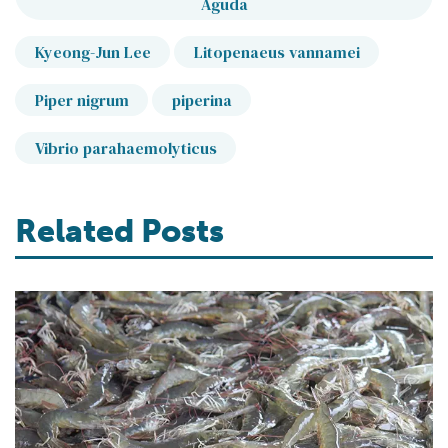
Aguda
Kyeong-Jun Lee
Litopenaeus vannamei
Piper nigrum
piperina
Vibrio parahaemolyticus
Related Posts