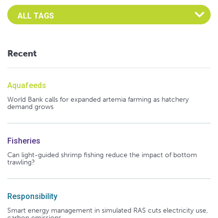
Select an Advocate Tag to view it's posts
Recent
Aquafeeds
World Bank calls for expanded artemia farming as hatchery
demand grows
Fisheries
Can light-guided shrimp fishing reduce the impact of bottom
trawling?
Responsibility
Smart energy management in simulated RAS cuts electricity use,
carbon emissions