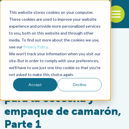
This website stores cookies on your computer.
To
These cookies are used to improve your website
experience and provide more personalized services
Back to the start of the nav
Jump to the end of the navigation
to you, both on this website and through other
media. To find out more about the cookies we use,
see our
Privacy Policy
.
We won't track your information when you visit our
site. But in order to comply with your preferences,
we'll have to use just one tiny cookie so that you're
Intelligence
not asked to make this choice again.
Decisiones críticas
Accept
Decline
para la cosecha y
empaque de camarón,
Parte 1