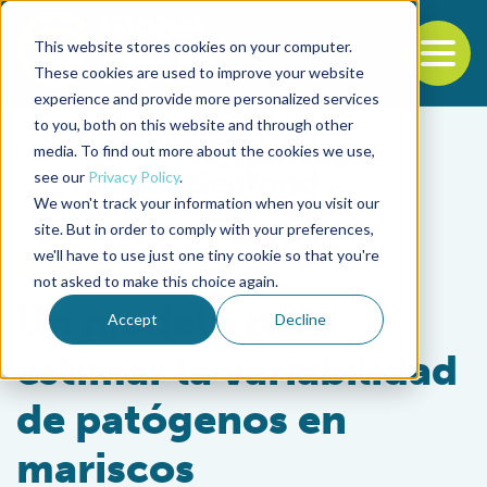
This website stores cookies on your computer.
To
These cookies are used to improve your website
experience and provide more personalized services
Back to the start of the nav
Jump to the end of the navigation
to you, both on this website and through other
media. To find out more about the cookies we use,
see our
Privacy Policy
.
We won't track your information when you visit our
site. But in order to comply with your preferences,
we'll have to use just one tiny cookie so that you're
Intelligence
not asked to make this choice again.
Un modelo para
Accept
Decline
estimar la variabilidad
de patógenos en
mariscos