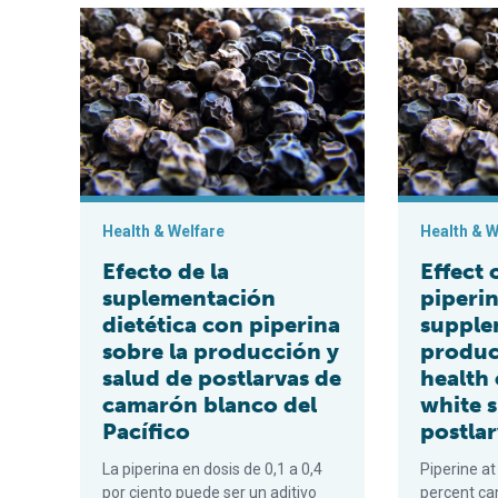
Efecto de la suplementación dietética con piperina so
Effect of di
Health & Welfare
Health & W
Efecto de la
Effect 
suplementación
piperi
dietética con piperina
supple
sobre la producción y
produc
salud de postlarvas de
health 
camarón blanco del
white 
Pacífico
postla
La piperina en dosis de 0,1 a 0,4
Piperine at
por ciento puede ser un aditivo
percent ca