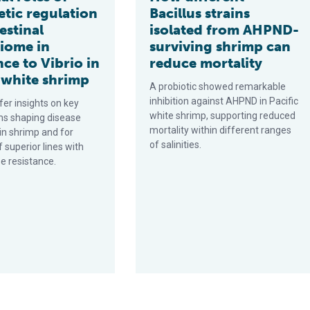
etic regulation
Bacillus strains
estinal
isolated from AHPND-
iome in
surviving shrimp can
nce to Vibrio in
reduce mortality
 white shrimp
A probiotic showed remarkable
inhibition against AHPND in Pacific
fer insights on key
white shrimp, supporting reduced
s shaping disease
mortality within different ranges
in shrimp and for
of salinities.
f superior lines with
e resistance.