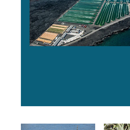
Catch & Culture Review: Is the shrimp disease AHPND
Los fitoquím