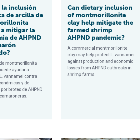
la inclusión
Can dietary inclusion
ca de arcilla de
of montmorillonite
rillonita
clay help mitigate the
a mitigar la
farmed shrimp
mia de AHPND
AHPND pandemic?
marón
A commercial montmorillonite
ado?
clay may help protect L. vannamei
against production and economic
 de montmorillonita
losses from AHPND outbreaks in
puede ayudar a
shrimp farms.
 L. vannamei contra
conómicas y de
 por brotes de AHPND
 camaroneras.