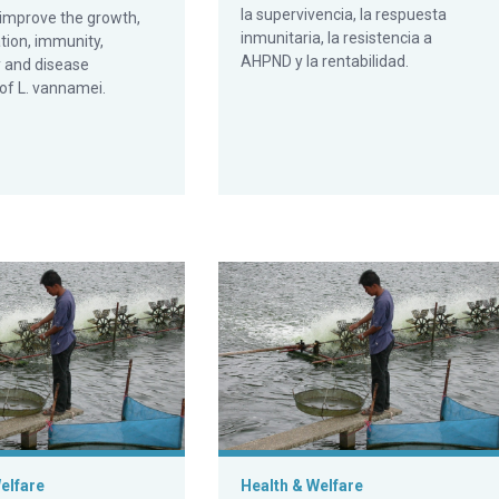
la supervivencia, la respuesta
 improve the growth,
inmunitaria, la resistencia a
ation, immunity,
AHPND y la rentabilidad.
ty and disease
of L. vannamei.
 resistance in Pacific white shrimp
clusión dietética de arcilla de montmorillonita ayudar a mitigar
Can dietary inclusion of montmoril
elfare
Health & Welfare