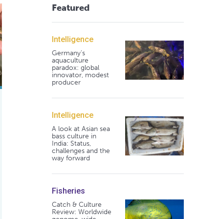
Featured
acífico
c white shrimp postlarvae
inmunorregulación y la resistencia a AHPND en camarón blanco d
Intelligence
Germany's
aquaculture
paradox: global
innovator, modest
producer
Intelligence
A look at Asian sea
bass culture in
India: Status,
challenges and the
way forward
Fisheries
Catch & Culture
Review: Worldwide