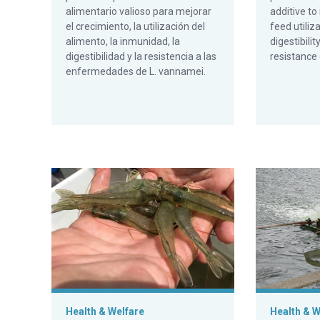
alimentario valioso para mejorar
additive to
el crecimiento, la utilización del
feed utiliz
alimento, la inmunidad, la
digestibili
digestibilidad y la resistencia a las
resistance 
enfermedades de L. vannamei.
Effect of nucleotides on immunoregulation and AHPND
¿Puede la in
Health & Welfare
Health & W