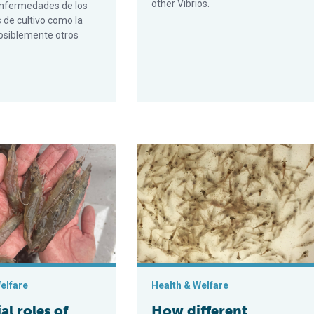
other Vibrios.
enfermedades de los
de cultivo como la
osiblemente otros
microbioma intestinal en la resistencia a Vibrio en el camarón b
es of epigenetic regulation and intestinal microbiome in resistanc
How different Bacillus strains isol
elfare
Health & Welfare
al roles of
How different