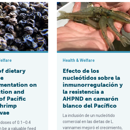
bre la producción y salud de postlarvas de camarón blanco del P
etary piperine supplementation on production and health of Pacifi
Efecto de los nucleótidos sobre la 
elfare
Health & Welfare
of dietary
Efecto de los
ne
nucleótidos sobre la
mentation on
inmunorregulación y
tion and
la resistencia a
of Pacific
AHPND en camarón
shrimp
blanco del Pacífico
rvae
La inclusión de un nucleótido
comercial en las dietas de L.
 doses of 0.1–0.4
vannamei mejoró el crecimiento,
n be a valuable feed