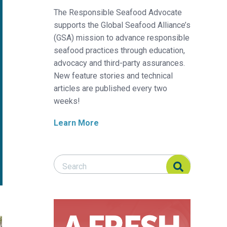
The Responsible Seafood Advocate
supports the Global Seafood Alliance’s
(GSA) mission to advance responsible
seafood practices through education,
advocacy and third-party assurances.
New feature stories and technical
articles are published every two
weeks!
Learn More
Search Responsible Seafood Advocate
Search Responsible Seafood Advocate
otección a largo plazo a los camarones contra la AHPND
ce growth and provide longer-term protection to shrimp again