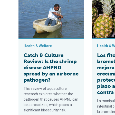
Health & Welfare
Health & W
Catch & Culture
Los fit
Review: Is the shrimp
bromel
disease AHPND
mejorar
spread by an airborne
crecim
pathogen?
protec
plazo 
This review of aquaculture
contra
research explores whether the
pathogen that causes AHPND can
La manipul
be aerosolized, which poses a
intestinal
significant biosecurity risk.
la bromeli