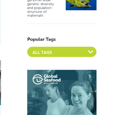
genome-wide
genetic diversity
and population
structure of
mahimahi
Popular Tags
Select an Advocate Tag to view it's posts
 la pandemia de AHPND del camarón cultivado?
lonite clay help mitigate the farmed shrimp AHPND pandemic?