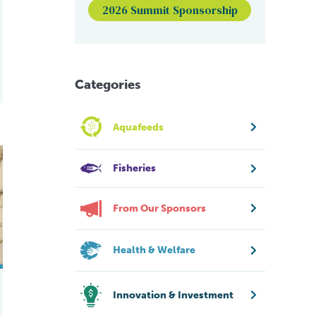
2026 Summit Sponsorship
Categories
Aquafeeds
lanco del Pacífico
e to Vibrio in Pacific white shrimp
ated from AHPND-surviving shrimp can reduce mortality
Fisheries
From Our Sponsors
Health & Welfare
Innovation & Investment