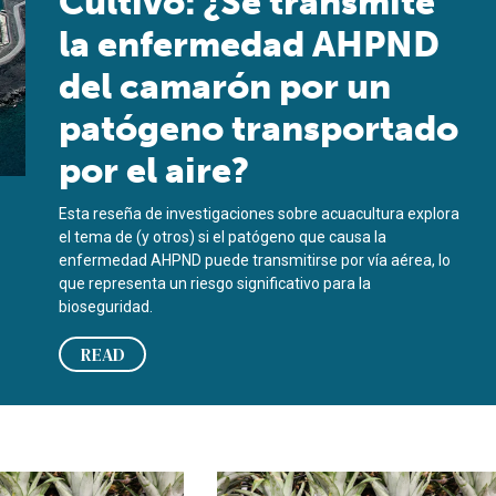
Cultivo: ¿Se transmite
la enfermedad AHPND
del camarón por un
patógeno transportado
por el aire?
Esta reseña de investigaciones sobre acuacultura explora
el tema de (y otros) si el patógeno que causa la
enfermedad AHPND puede transmitirse por vía aérea, lo
que representa un riesgo significativo para la
bioseguridad.
READ
 spread by an airborne pathogen?
icos de la bromelina pueden mejorar el crecimiento y brindar pr
Bromelain phytochemicals can enhan