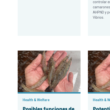
controlar 
camarones 
AHPND y p
Vibrios.
Posibles funciones de la regulación epigenética y del 
Potential rol
Health & Welfare
Health & W
Posibles funciones de
Potenti