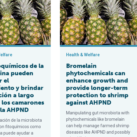
elfare
Health & Welfare
oquímicos de la
Bromelain
ina pueden
phytochemicals can
 el
enhance growth and
iento y brindar
provide longer-term
ción a largo
protection to shrimp
a los camarones
against AHPND
 la AHPND
Manipulating gut microbiota with
phytochemicals like bromelain
ación de la microbiota
can help manage farmed shrimp
 con fitoquímicos como
diseases like AHPND and possibly
na puede ayudar a