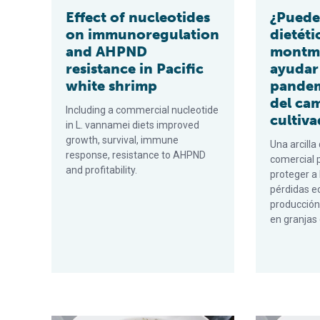
Effect of nucleotides
¿Puede 
on immunoregulation
dietéti
and AHPND
montmo
resistance in Pacific
ayudar 
white shrimp
pande
del ca
Including a commercial nucleotide
cultiv
in L. vannamei diets improved
growth, survival, immune
Una arcilla
response, resistance to AHPND
comercial 
and profitability.
proteger a
pérdidas e
producción
en granjas