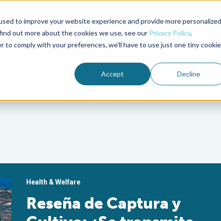
used to improve your website experience and provide more personalize
Advocate Magazine
Aquademia Podcast
 find out more about the cookies we use, see our
Privacy Policy
.
r to comply with your preferences, we'll have to use just one tiny cookie
ABOUT
MEMBERSHIP
SUM
Accept
Decline
Health & Welfare
Reseña de Captura y