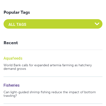
Popular Tags
Select an Advocate Tag to view it's posts
Recent
Aquafeeds
World Bank calls for expanded artemia farming as hatchery
demand grows
Fisheries
Can light-guided shrimp fishing reduce the impact of bottom
trawling?