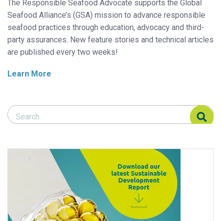
The Responsible Seafood Advocate supports the Global
Seafood Alliance’s (GSA) mission to advance responsible
seafood practices through education, advocacy and third-
party assurances. New feature stories and technical articles
are published every two weeks!
Learn More
Search Responsible Seafood Advocate
Search Responsible Seafood Advocate