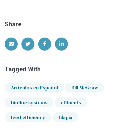
Share
Share via Email
Share on Twitter
Share on Facebook
Share on LinkedIn
Tagged With
Artículos en Español
Bill McGraw
biofloc systems
effluents
feed efficiency
tilapia