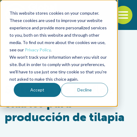
This website stores cookies on your computer.
To
These cookies are used to improve your website
experience and provide more personalized services
Back to the start of the nav
Jump to the end of the navigation
to you, both on this website and through other
media. To find out more about the cookies we use,
see our
Privacy Policy
.
We won't track your information when you visit our
site. But in order to comply with your preferences,
we'll have to use just one tiny cookie so that you're
Aquafeeds
not asked to make this choice again.
Sistemas de biofloc
Accept
Decline
viables para
producción de tilapia