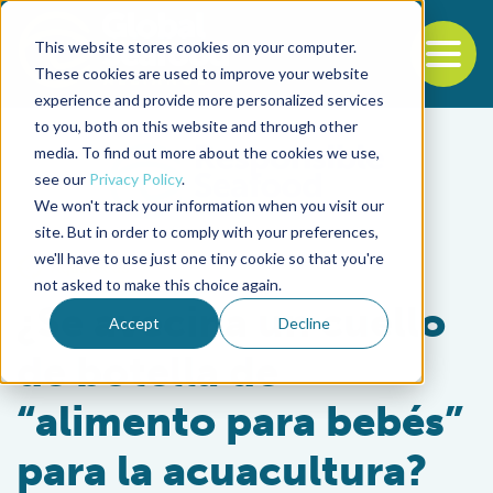
This website stores cookies on your computer.
To
These cookies are used to improve your website
experience and provide more personalized services
Back to the start of the nav
Jump to the end of the navigation
to you, both on this website and through other
media. To find out more about the cookies we use,
see our
Privacy Policy
.
We won't track your information when you visit our
site. But in order to comply with your preferences,
we'll have to use just one tiny cookie so that you're
Aquafeeds
not asked to make this choice again.
¿Se avecina un cuello
Accept
Decline
de botella de
“alimento para bebés”
para la acuacultura?