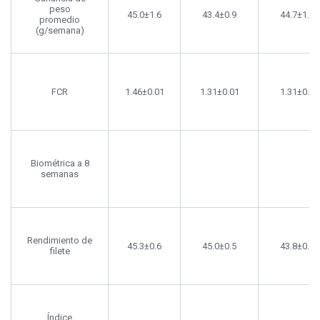
peso
45.0±1.6
43.4±0.9
44.7±1.3
promedio
(g/semana)
FCR
1.46±0.01
1.31±0.01
1.31±0.0
Biométrica a 8
semanas
Rendimiento de
45.3±0.6
45.0±0.5
43.8±0.6
filete
Índice