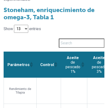
Stoneham, enriquecimiento de
omega-3, Tabla 1
Show
entries
Aceite
Aceite
de
de
Parámetros
Control
pescado
pescado
1%
3%
Aceite
Aceite
Parámetros
Control
de
de
pescado
pescado
Rendimiento de
Tilapia
1%
3%