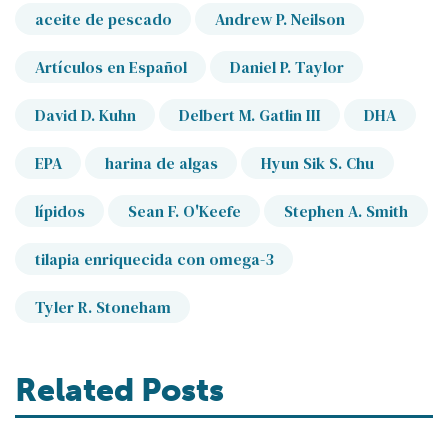
aceite de pescado
Andrew P. Neilson
Artículos en Español
Daniel P. Taylor
David D. Kuhn
Delbert M. Gatlin III
DHA
EPA
harina de algas
Hyun Sik S. Chu
lípidos
Sean F. O'Keefe
Stephen A. Smith
tilapia enriquecida con omega-3
Tyler R. Stoneham
Related Posts