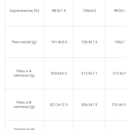
Supervivencia (%)
98.0±1.4
100±0.0
98.0±1.4
Peso inicial (g)
161.4±0.4
156.9±1.3
156±1.1
Peso a 4-
330.6±3.0
315.9±7.1
315.6±1.4
semanas (g)
Peso a 8-
521.3±12.5
504.5±7.3
513.4±10.5
semanas (g)
Ganancia de