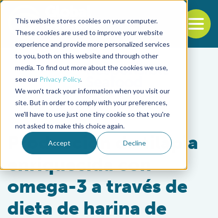
This website stores cookies on your computer.
To
These cookies are used to improve your website
experience and provide more personalized services
Back to the start of the nav
Jump to the end of the navigation
to you, both on this website and through other
media. To find out more about the cookies we use,
see our
Privacy Policy
.
We won't track your information when you visit our
site. But in order to comply with your preferences,
we'll have to use just one tiny cookie so that you're
Aquafeeds
not asked to make this choice again.
Producción de tilapia
Accept
Decline
enriquecida con
omega-3 a través de
dieta de harina de