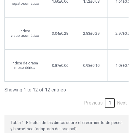
1.60±0.06
1.52±0.08
1.61±0.09
hepatosomático
Índice
3.04±0.28
2.83±0.29
2.97±0.20
viscerasomático
Índice de grasa
0.87±0.06
0.98±0.10
1.03±0.18
mesentérica
Showing 1 to 12 of 12 entries
Previous
1
Next
Tabla 1. Efectos de las dietas sobre el crecimiento de peces
y biométrica (adaptado del original).