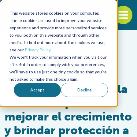
This website stores cookies on your computer.
To
These cookies are used to improve your website
experience and provide more personalized services
Back to the start of the nav
Jump to the end of the navigation
to you, both on this website and through other
media. To find out more about the cookies we use,
see our
Privacy Policy
.
We won't track your information when you visit our
site. But in order to comply with your preferences,
we'll have to use just one tiny cookie so that you're
Health & Welfare
not asked to make this choice again.
Los fitoquímicos de la
Accept
Decline
bromelina pueden
mejorar el crecimiento
y brindar protección a