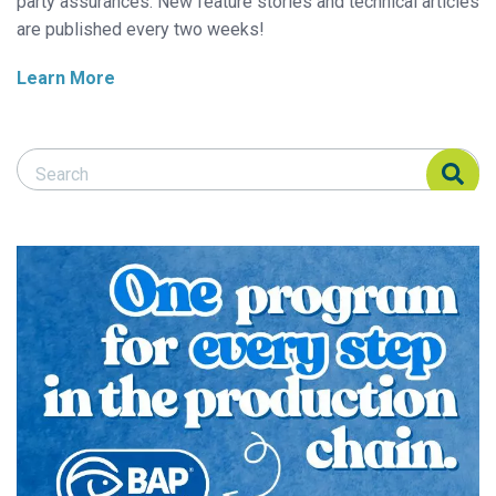
party assurances. New feature stories and technical articles
are published every two weeks!
Learn More
Search Responsible Seafood Advocate
Search Responsible Seafood Advocate