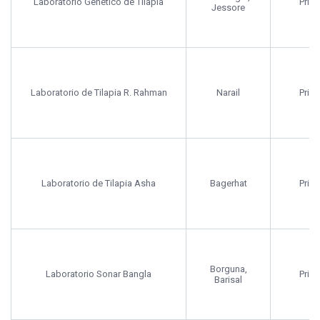
Laboratorio Genético de Tilapia
Priv
Jessore
Laboratorio de Tilapia R. Rahman
Narail
Priv
Laboratorio de Tilapia Asha
Bagerhat
Priv
Borguna,
Laboratorio Sonar Bangla
Priv
Barisal