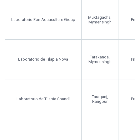
Muktagacha,
Laboratorio Eon Aquaculture Group
Priv
Mymensingh
Tarakanda,
Laboratorio de Tilapia Nova
Priv
Mymensingh
Taraganj,
Laboratorio de Tilapia Shandi
Priv
Rangpur