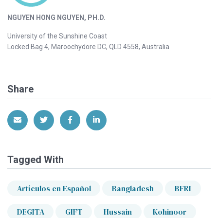
NGUYEN HONG NGUYEN, PH.D.
University of the Sunshine Coast
Locked Bag 4, Maroochydore DC, QLD 4558, Australia
Share
Share via Email
Share on Twitter
Share on Facebook
Share on LinkedIn
Tagged With
Artículos en Español
Bangladesh
BFRI
DEGITA
GIFT
Hussain
Kohinoor