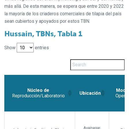
más allá. De esta manera, se espera que entre 2020 y 2022
la mayoría de los criaderos comerciales de tilapia del país
sean cubiertos y apoyados por estos TBN.
Hussain, TBNs, Tabla 1
Show
entries
Núcleo de
Modo
Ubicación
Reproducción/Laboratorio
Operac
Núcleo de
Modo
Ubicación
Reproducción/Laboratorio
Operac
Avainagar,