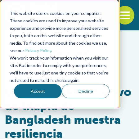
This website stores cookies on your computer.
To
These cookies are used to improve your website
experience and provide more personalized services
Back to the start of the nav
Jump to the end of the navigation
to you, both on this website and through other
media. To find out more about the cookies we use,
see our
Privacy Policy
.
We won't track your information when you visit our
site. But in order to comply with your preferences,
we'll have to use just one tiny cookie so that you're
Intelligence
not asked to make this choice again.
La industria de cultivo
Accept
Decline
de tilapia de
Bangladesh muestra
resiliencia