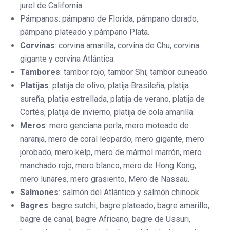
jurel de California.
Pámpanos: pámpano de Florida, pámpano dorado,
pámpano plateado y pámpano Plata.
Corvinas
: corvina amarilla, corvina de Chu, corvina
gigante y corvina Atlántica.
Tambores
: tambor rojo, tambor Shi, tambor cuneado.
Platijas
: platija de olivo, platija Brasileña, platija
sureña, platija estrellada, platija de verano, platija de
Cortés, platija de invierno, platija de cola amarilla.
Meros
: mero genciana perla, mero moteado de
naranja, mero de coral leopardo, mero gigante, mero
jorobado, mero kelp, mero de mármol marrón, mero
manchado rojo, mero blanco, mero de Hong Kong,
mero lunares, mero grasiento, Mero de Nassau.
Salmones
: salmón del Atlántico y salmón chinook.
Bagres
: bagre sutchi, bagre plateado, bagre amarillo,
bagre de canal, bagre Africano, bagre de Ussuri,