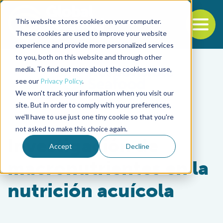
This website stores cookies on your computer.
To
These cookies are used to improve your website
experience and provide more personalized services
Back to the start of the nav
Jump to the end of the navigation
to you, both on this website and through other
media. To find out more about the cookies we use,
see our
Privacy Policy
.
We won't track your information when you visit our
site. But in order to comply with your preferences,
we'll have to use just one tiny cookie so that you're
Aquafeeds
not asked to make this choice again.
Investigación de
Accept
Decline
macronutrientes en la
nutrición acuícola