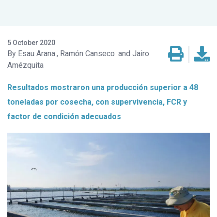
5 October 2020
Esau Arana
Ramón Canseco
Jairo
Amézquita
Resultados mostraron una producción superior a 48
toneladas por cosecha, con supervivencia, FCR y
factor de condición adecuados