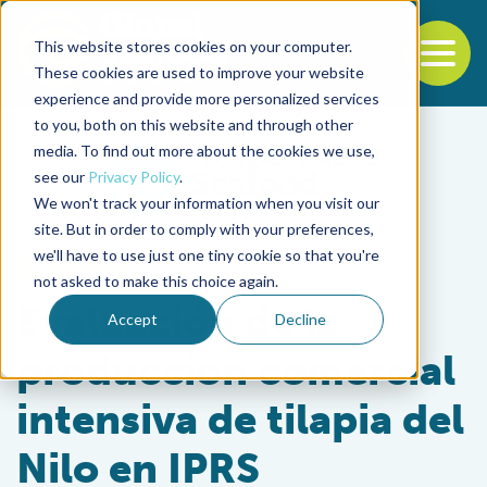
This website stores cookies on your computer.
To
These cookies are used to improve your website
experience and provide more personalized services
Back to the start of the nav
Jump to the end of the navigation
to you, both on this website and through other
media. To find out more about the cookies we use,
see our
Privacy Policy
.
We won't track your information when you visit our
site. But in order to comply with your preferences,
we'll have to use just one tiny cookie so that you're
Intelligence
not asked to make this choice again.
Evaluación de la
Accept
Decline
producción comercial
intensiva de tilapia del
Nilo en IPRS