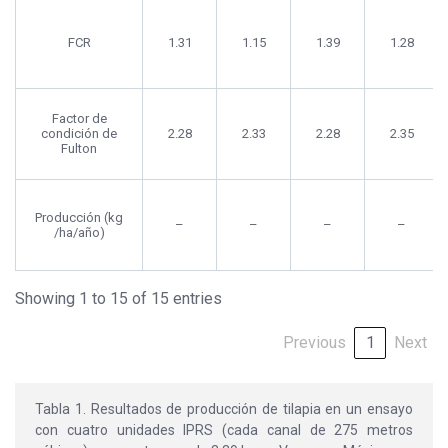
FCR
1.31
1.15
1.39
1.28
Factor de
condición de
2.28
2.33
2.28
2.35
Fulton
Producción (kg
–
–
–
–
/ha/año)
Showing 1 to 15 of 15 entries
Previous
1
Next
Tabla 1. Resultados de producción de tilapia en un ensayo
con cuatro unidades IPRS (cada canal de 275 metros