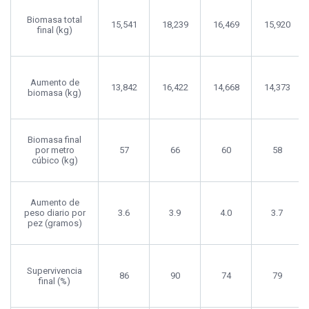
Biomasa total
15,541
18,239
16,469
15,920
final (kg)
Aumento de
13,842
16,422
14,668
14,373
biomasa (kg)
Biomasa final
por metro
57
66
60
58
cúbico (kg)
Aumento de
peso diario por
3.6
3.9
4.0
3.7
pez (gramos)
Supervivencia
86
90
74
79
final (%)