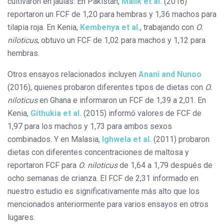
cultivaron en jaulas. En Pakistán,
Malik et al.
(2016)
reportaron un FCF de 1,20 para hembras y 1,36 machos para
tilapia roja. En Kenia,
Kembenya et al.
, trabajando con
O.
niloticus
, obtuvo un FCF de 1,02 para machos y 1,12 para
hembras.
Otros ensayos relacionados incluyen
Anani and Nunoo
(2016), quienes probaron diferentes tipos de dietas con
O.
niloticus
en Ghana e informaron un FCF de 1,39 a 2,01. En
Kenia,
Githukia et al.
(2015) informó valores de FCF de
1,97 para los machos y 1,73 para ambos sexos
combinados. Y en Malasia,
Ighwela et al.
(2011) probaron
dietas con diferentes concentraciones de maltosa y
reportaron FCF para
O. niloticus
de 1,64 a 1,79 después de
ocho semanas de crianza. El FCF de 2,31 informado en
nuestro estudio es significativamente más alto que los
mencionados anteriormente para varios ensayos en otros
lugares.