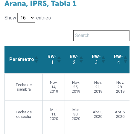
Arana, IPRS, Tabla 1
Show
entries
RW-
RW-
RW-
RW-
Parámetro
1
2
3
4
RW-
RW-
RW-
RW-
Parámetro
1
2
3
4
Nov.
Nov.
Nov.
Nov.
Fecha de
14,
25,
21,
28,
siembra
2019
2019
2019
2019
Mar.
Mar.
Fecha de
Abr. 3,
Abr. 6,
11,
30,
cosecha
2020
2020
2020
2020