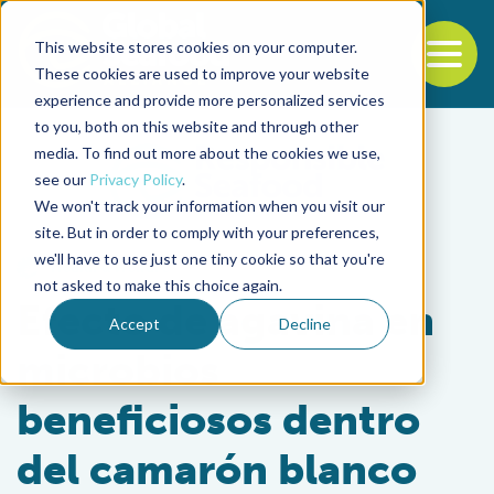
This website stores cookies on your computer.
To
These cookies are used to improve your website
experience and provide more personalized services
Back to the start of the nav
Jump to the end of the navigation
to you, both on this website and through other
media. To find out more about the cookies we use,
see our
Privacy Policy
.
We won't track your information when you visit our
site. But in order to comply with your preferences,
we'll have to use just one tiny cookie so that you're
Health & Welfare
not asked to make this choice again.
Efecto de agavina en
Accept
Decline
microbios
beneficiosos dentro
del camarón blanco