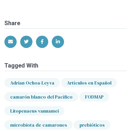
Share
Share via Email
Share on Twitter
Share on Facebook
Share on LinkedIn
Tagged With
Adrian Ochoa-Leyva
Artículos en Español
camarón blanco del Pacífico
FODMAP
Litopenaeus vannamei
microbiota de camarones
prebióticos