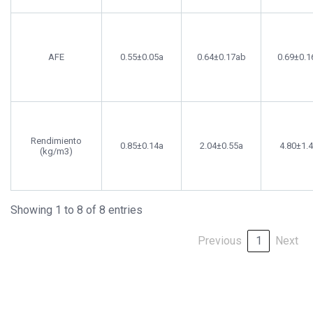
AFE
0.55±0.05a
0.64±0.17ab
0.69±0.1
Rendimiento
0.85±0.14a
2.04±0.55a
4.80±1.
(kg/m3)
Showing 1 to 8 of 8 entries
Previous
1
Next