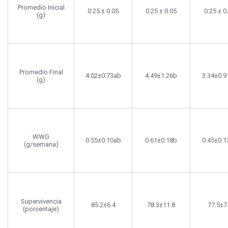
Promedio Inicial
0.25 ± 0.05
0.25 ± 0.05
0.25 ± 0
(g)
Promedio Final
4.02±0.73ab
4.49±1.26b
3.34±0.9
(g)
WWG
0.55±0.10ab
0.61±0.18b
0.45±0.1
(g/semana)
Supervivencia
85.2±6.4
78.3±11.8
77.5±7
(porcentaje)