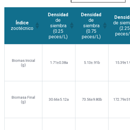
Densidad
Densidad
Densid
de
de
Índice
de siem
siembra
siembra
zootécnico
(2.25
(0.25
(0.75
peces/
peces/L)
peces/L)
Biomas Inicial
1.71±0.38a
5.13±.91b
15.39±1.
(g)
Biomasa Final
30.66±5.12a
73.56±9.80b
172.79±51
(g)