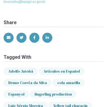
brunosilva@epagri.sc.gov.br
Share
Share via Email
Share on Twitter
Share on Facebook
Share on LinkedIn
Tagged With
Adolfo Jatobá
Artículos en Español
Bruno Corrêa da Silva
cola amarilla
Espanyol
fingerling production
Luiz Sérgio Moreira
Yellow tail characin