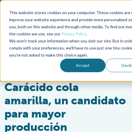
This website stores cookies on your computer. These cookies are 
To
improve your website experience and provide more personalized se
you, both on this website and through other media. To find out mo
Back to the start of the nav
Jump to the end of the navigation
the cookies we use, see our
Privacy Policy
.
We won't track your information when you visit our site. But in ord
comply with your preferences, we'll have to use just one tiny cooki
you're not asked to make this choice again.
Accept
Decli
Intelligence
Carácido cola
amarilla, un candidato
para mayor
producción