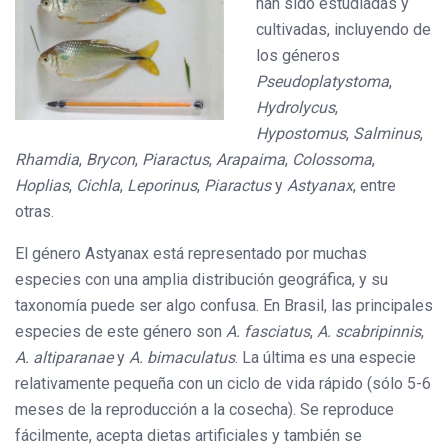
han sido estudiadas y
cultivadas, incluyendo de
los géneros
Pseudoplatystoma
,
Hydrolycus
,
Hypostomus
,
Salminus
,
Rhamdia
,
Brycon
,
Piaractus
,
Arapaima
,
Colossoma
,
Hoplias
,
Cichla
,
Leporinus
,
Piaractus
y
Astyanax
, entre
otras.
El género Astyanax está representado por muchas
especies con una amplia distribución geográfica, y su
taxonomía puede ser algo confusa. En Brasil, las principales
especies de este género son
A. fasciatus
,
A. scabripinnis
,
A. altiparanae
y
A. bimaculatus
. La última es una especie
relativamente pequeña con un ciclo de vida rápido (sólo 5-6
meses de la reproducción a la cosecha). Se reproduce
fácilmente, acepta dietas artificiales y también se