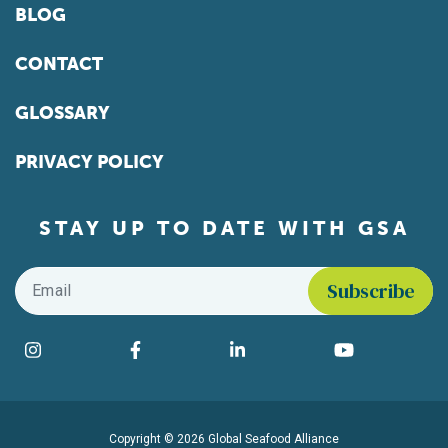
BLOG
CONTACT
GLOSSARY
PRIVACY POLICY
STAY UP TO DATE WITH GSA
Email
*
Find us on social media
Instagram
Facebook
LinkedIn
YouTube
Copyright © 2026 Global Seafood Alliance