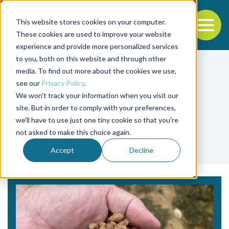
This website stores cookies on your computer.
To
These cookies are used to improve your website
experience and provide more personalized services
Back to the start of the nav
Jump to the end of the navigation
to you, both on this website and through other
media. To find out more about the cookies we use,
see our
Privacy Policy
.
We won't track your information when you visit our
site. But in order to comply with your preferences,
we'll have to use just one tiny cookie so that you're
Tag
not asked to make this choice again.
aceite de pescado
Accept
Decline