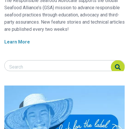
The Responsible Seafood Advocate supports the Global
Seafood Alliance’s (GSA) mission to advance responsible
seafood practices through education, advocacy and third-
party assurances. New feature stories and technical articles
are published every two weeks!
Learn More
Search Responsible Seafood Advocate
Search Responsible Seafood Advocate