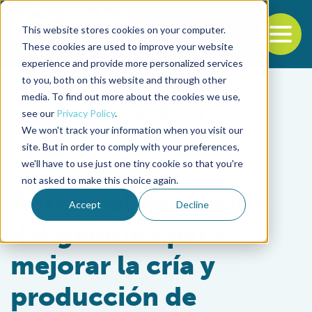
This website stores cookies on your computer.
To
These cookies are used to improve your website
experience and provide more personalized services
Back to the start of the nav
Jump to the end of the navigation
to you, both on this website and through other
media. To find out more about the cookies we use,
see our
Privacy Policy
.
We won't track your information when you visit our
site. But in order to comply with your preferences,
we'll have to use just one tiny cookie so that you're
Health & Welfare
not asked to make this choice again.
Potencial de edición
Accept
Decline
del genoma para
mejorar la cría y
producción de