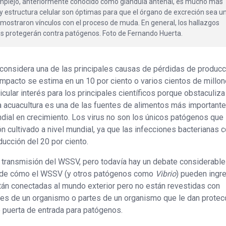
omplejo, anteriormente conocido como glándula antenal, es mucho más
y estructura celular son óptimas para que el órgano de excreción sea u
mostraron vínculos con el proceso de muda. En general, los hallazgos
os protegerán contra patógenos. Foto de Fernando Huerta.
considera una de las principales causas de pérdidas de producc
 impacto se estima en un 10 por ciento o varios cientos de millo
cular interés para los principales científicos porque obstaculiza
la acuacultura es una de las fuentes de alimentos más important
dial en crecimiento. Los virus no son los únicos patógenos que
n cultivado a nivel mundial, ya que las infecciones bacterianas 
ucción del 20 por ciento.
a transmisión del WSSV, pero todavía hay un debate considerabl
ón de cómo el WSSV (y otros patógenos como
Vibrio
) pueden ingre
tán conectadas al mundo exterior pero no están revestidas con
bles de un organismo o partes de un organismo que le dan protecc
o puerta de entrada para patógenos.