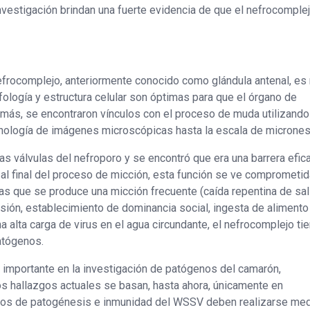
nvestigación brindan una fuerte evidencia de que el nefrocomple
efrocomplejo, anteriormente conocido como glándula antenal, e
ología y estructura celular son óptimas para que el órgano de
más, se encontraron vínculos con el proceso de muda utilizando
nología de imágenes microscópicas hasta la escala de micrones
as válvulas del nefroporo y se encontró que era una barrera efic
al final del proceso de micción, esta función se ve comprometid
las que se produce una micción frecuente (caída repentina de sal
esión, establecimiento de dominancia social, ingesta de alimento
lta carga de virus en el agua circundante, el nefrocomplejo ti
atógenos.
 importante en la investigación de patógenos del camarón,
 hallazgos actuales se basan, hasta ahora, únicamente en
dios de patogénesis e inmunidad del WSSV deben realizarse me