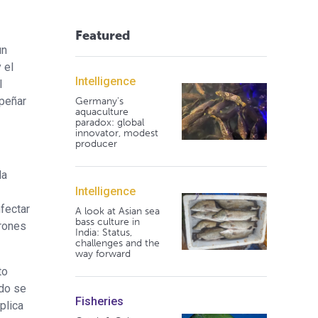
Featured
un
 el
Intelligence
l
mpeñar
Germany's
aquaculture
paradox: global
innovator, modest
producer
la
Intelligence
fectar
A look at Asian sea
bass culture in
arones
India: Status,
challenges and the
way forward
to
ndo se
Fisheries
plica