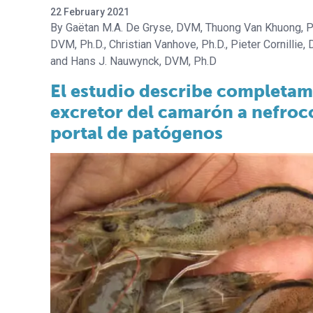
22 February 2021
Gaëtan M.A. De Gryse, DVM
Thuong Van Khuong, P
DVM, Ph.D.
Christian Vanhove, Ph.D.
Pieter Cornillie,
Hans J. Nauwynck, DVM, Ph.D
El estudio describe completam
excretor del camarón a nefroco
portal de patógenos