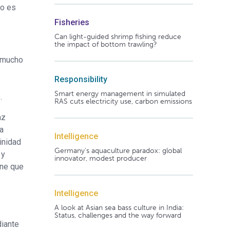
jo es
Fisheries
Can light-guided shrimp fishing reduce
the impact of bottom trawling?
s mucho
Responsibility
Smart energy management in simulated
.
RAS cuts electricity use, carbon emissions
az
a
Intelligence
inidad
Germany's aquaculture paradox: global
 y
innovator, modest producer
ene que
Intelligence
A look at Asian sea bass culture in India:
Status, challenges and the way forward
diante