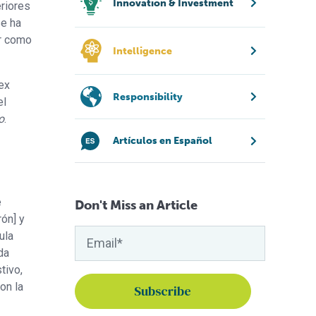
Innovation & Investment
eriores
se ha
ar como
Intelligence
ex
Responsibility
el
o
.
Artículos en Español
e
Don't Miss an Article
ón] y
ula
da
tivo,
on la