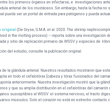
entre los primeros órganos en infectarse, e investigaciones ant
ula antenal de los crustáceos. Sin embargo, hasta la fecha no 
nal pueda ser un portal de entrada para patógenos y pueda actu
 original
(De Gryse, G.M.A. et al. 2020. The shrimp nephrocompl
lved in the molting process) – reporta sobre una investigación d
trada y sitio de replicación primario de WSSV y especies de
Vibri
ón del estudio, consulte la publicación original.
 de la glándula antenal. Nuestros resultados mostraron que est
plia en todo el cefalotórax [cabeza y tórax fusionados del camar
ponía anteriormente. Nuestra investigación mostró que la glánd
genos y que su amplia distribución en el cefalotórax del camarón 
anos susceptibles al WSSV: el sistema nervioso, el tracto diges
y varios músculos. Solo el corazón no está en estrecho contacto c