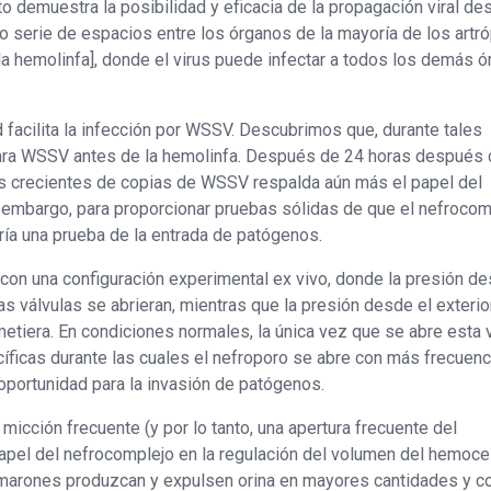
to demuestra la posibilidad y eficacia de la propagación viral de
 o serie de espacios entre los órganos de la mayoría de los art
 la hemolinfa], donde el virus puede infectar a todos los demás 
 facilita la infección por WSSV. Descubrimos que, durante tales
 para WSSV antes de la hemolinfa. Después de 24 horas después 
ades crecientes de copias de WSSV respalda aún más el papel del
in embargo, para proporcionar pruebas sólidas de que el nefrocom
ría una prueba de la entrada de patógenos.
con una configuración experimental ex vivo, donde la presión de
as válvulas se abrieran, mientras que la presión desde el exterio
etiera. En condiciones normales, la única vez que se abre esta 
cíficas durante las cuales el nefroporo se abre con más frecuenc
oportunidad para la invasión de patógenos.
 micción frecuente (y por lo tanto, una apertura frecuente del
papel del nefrocomplejo en la regulación del volumen del hemocel
camarones produzcan y expulsen orina en mayores cantidades y c