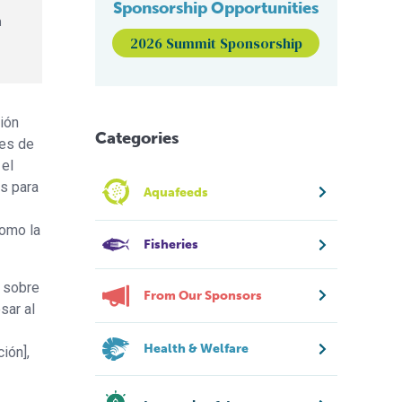
Sponsorship Opportunities
n
2026 Summit Sponsorship
ión
Categories
nes de
 el
es para
Aquafeeds
como la
Fisheries
e sobre
From Our Sponsors
sar al
Health & Welfare
ión],