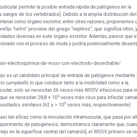
 cuticular permite la posible entrada rápida de patógenos en la
a sangre de los vertebrados]. Debido a la amplia distribución del
a antenal como órgano excretor, entre otras razones, proponemos 
fijo “nefro” proviene del griego “nephros”, que significa riñón, y
unidades diversas en este órgano excretor. Además, parece que e
lacionado con el proceso de muda y podría potencialmente dese
cion-electroquimica-de-wssv-con-electrodo-desechable/
jo es un candidato principal de entrada de patógenos mediante 
rio campbellii
, lo que conduce tanto a la morbilidad como a la
uscular, solo se necesitan 56 veces más WSSV infeccioso para in
6
 que se necesitan 28,8 × 10
veces más virus para infectar cam
9
resultados similares (62 y > 10
veces más, respectivamente).
asi tan eficaz como la inoculación intramuscular, que pasa por al
 experimento de patogénesis, demostramos claramente que, cua
lejo en la superficie ventral del camarón], el WSSV primero se re