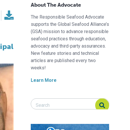
About The Advocate
The Responsible Seafood Advocate
supports the Global Seafood Alliance’s
(GSA) mission to advance responsible
seafood practices through education,
ipal
advocacy and third-party assurances.
New feature stories and technical
articles are published every two
weeks!
Learn More
Search Responsible Seafood Advocate
Search Responsible Seafood Advocate