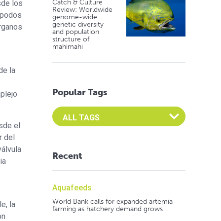
Catch & Culture
sde los
Review: Worldwide
rópodos
genome-wide
genetic diversity
órganos
and population
structure of
mahimahi
de la
Popular Tags
plejo
Select an Advocate Tag to view it's posts
sde el
r del
válvula
Recent
ia
Aquafeeds
World Bank calls for expanded artemia
e, la
farming as hatchery demand grows
on