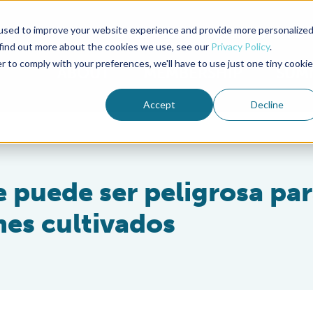
used to improve your website experience and provide more personalize
Advocate Magazine
Aquademia Podcast
 find out more about the cookies we use, see our
Privacy Policy
.
r to comply with your preferences, we'll have to use just one tiny cookie
ABOUT
MEMBERSHIP
SUM
Accept
Decline
 puede ser peligrosa par
nes cultivados