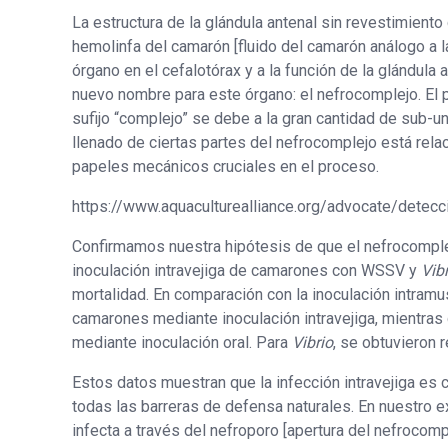
La estructura de la glándula antenal sin revestimiento
hemolinfa del camarón [fluido del camarón análogo a l
órgano en el cefalotórax y a la función de la glándul
nuevo nombre para este órgano: el nefrocomplejo. El pre
sufijo “complejo” se debe a la gran cantidad de sub-
llenado de ciertas partes del nefrocomplejo está re
papeles mecánicos cruciales en el proceso.
https://www.aquaculturealliance.org/advocate/detec
Confirmamos nuestra hipótesis de que el nefrocomple
inoculación intravejiga de camarones con WSSV y
Vib
mortalidad. En comparación con la inoculación intram
camarones mediante inoculación intravejiga, mientras
mediante inoculación oral. Para
Vibrio
, se obtuvieron 
Estos datos muestran que la infección intravejiga es c
todas las barreras de defensa naturales. En nuestro
infecta a través del nefroporo [apertura del nefrocomp