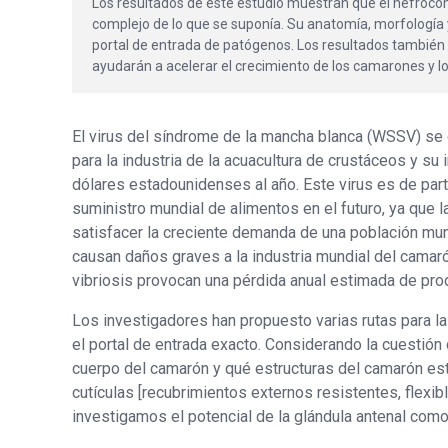
Los resultados de este estudio muestran que el nefroc
complejo de lo que se suponía. Su anatomía, morfología 
portal de entrada de patógenos. Los resultados también 
ayudarán a acelerar el crecimiento de los camarones y l
El virus del síndrome de la mancha blanca (WSSV) se 
para la industria de la acuacultura de crustáceos y su
dólares estadounidenses al año. Este virus es de parti
suministro mundial de alimentos en el futuro, ya que 
satisfacer la creciente demanda de una población mun
causan daños graves a la industria mundial del camaró
vibriosis provocan una pérdida anual estimada de prod
Los investigadores han propuesto varias rutas para l
el portal de entrada exacto. Considerando la cuesti
cuerpo del camarón y qué estructuras del camarón es
cutículas [recubrimientos externos resistentes, flexi
investigamos el potencial de la glándula antenal com