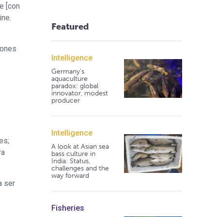
e [con
ine.
Featured
lones
Intelligence
Germany's
aquaculture
paradox: global
innovator, modest
producer
Intelligence
es;
A look at Asian sea
ra
bass culture in
India: Status,
challenges and the
way forward
a ser
Fisheries
y