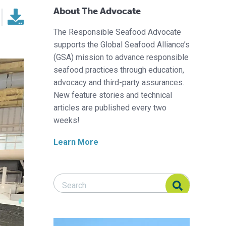
About The Advocate
The Responsible Seafood Advocate
supports the Global Seafood Alliance’s
(GSA) mission to advance responsible
seafood practices through education,
advocacy and third-party assurances.
New feature stories and technical
articles are published every two
weeks!
Learn More
Search Responsible Seafood Advocate
Search Responsible Seafood Advocate