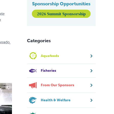
Sponsorship Opportunities
2026 Summit Sponsorship
te
.
e
Categories
asado,
Aquafeeds
Fisheries
From Our Sponsors
Health & Welfare