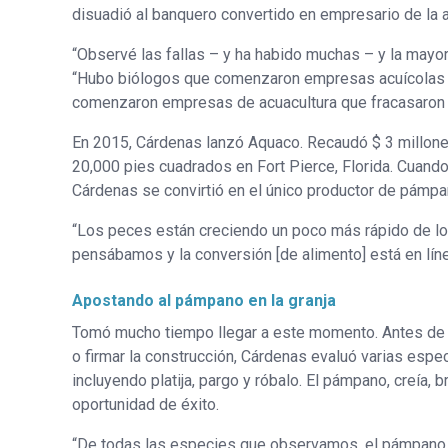
disuadió al banquero convertido en empresario de la a
“Observé las fallas – y ha habido muchas – y la mayor
“Hubo biólogos que comenzaron empresas acuícolas q
comenzaron empresas de acuacultura que fracasaron de
En 2015, Cárdenas lanzó Aquaco. Recaudó $ 3 millones 
20,000 pies cuadrados en Fort Pierce, Florida. Cuando
Cárdenas se convirtió en el único productor de pámpa
“Los peces están creciendo un poco más rápido de l
pensábamos y la conversión [de alimento] está en líne
Apostando al pámpano en la granja
Tomó mucho tiempo llegar a este momento. Antes de 
o firmar la construcción, Cárdenas evaluó varias espe
incluyendo platija, pargo y róbalo. El pámpano, creía, b
oportunidad de éxito.
“De todas las especies que observamos, el pámpano 