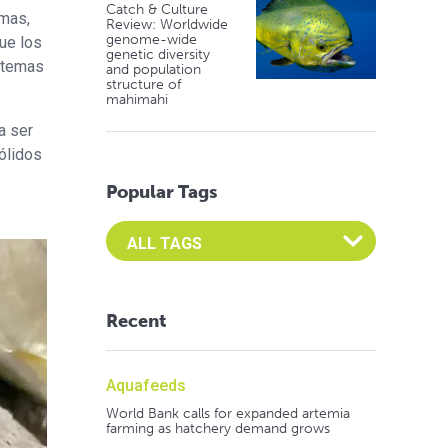
Catch & Culture
emas,
Review: Worldwide
genome-wide
ue los
genetic diversity
istemas
and population
structure of
mahimahi
a ser
ólidos
Popular Tags
Select an Advocate Tag to view it's posts
Recent
Aquafeeds
World Bank calls for expanded artemia
farming as hatchery demand grows