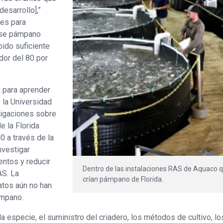
esarrollo],”
des para
 ese pámpano
bido suficiente
dor del 80 por
 para aprender
 la Universidad
tigaciones sobre
e la Florida
0 a través de la
nvestigar
mentos y reducir
Dentro de las instalaciones RAS de Aquaco 
AS. La
crían pámpano de Florida.
datos aún no han
ámpano.
la especie, el suministro del criadero, los métodos de cultivo, lo