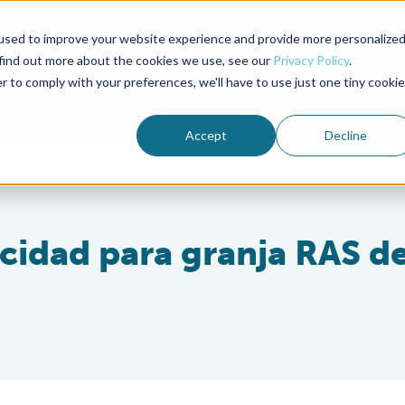
used to improve your website experience and provide more personalize
Advocate Magazine
Aquademia Podcast
 find out more about the cookies we use, see our
Privacy Policy
.
r to comply with your preferences, we'll have to use just one tiny cookie
ABOUT
MEMBERSHIP
SUM
Accept
Decline
ocidad para granja RAS d