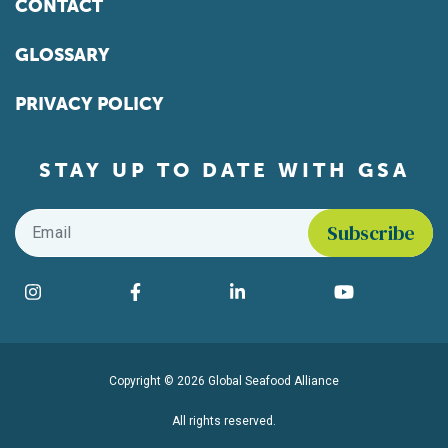
CONTACT
GLOSSARY
PRIVACY POLICY
STAY UP TO DATE WITH GSA
Email
*
Find us on social media
Instagram
Facebook
LinkedIn
YouTube
Copyright © 2026 Global Seafood Alliance
All rights reserved.