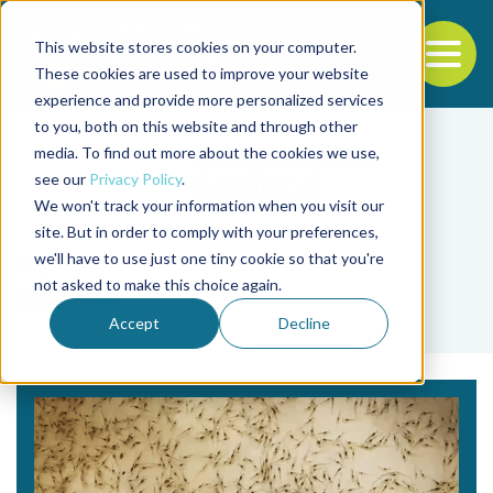
This website stores cookies on your computer.
To
These cookies are used to improve your website
experience and provide more personalized services
Back to the start of the nav
Jump to the end of the navigation
to you, both on this website and through other
media. To find out more about the cookies we use,
see our
Privacy Policy
.
We won't track your information when you visit our
site. But in order to comply with your preferences,
we'll have to use just one tiny cookie so that you're
Tag
not asked to make this choice again.
estrés
Accept
Decline