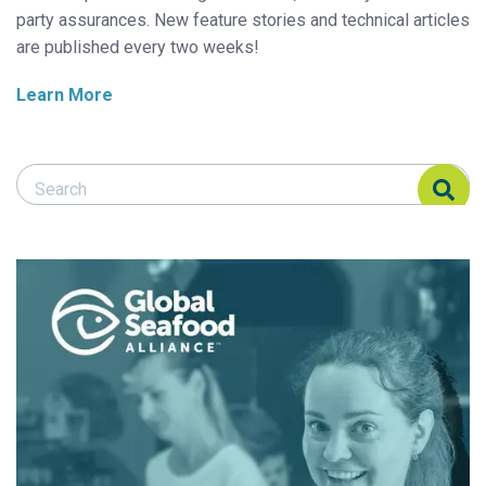
party assurances. New feature stories and technical articles
are published every two weeks!
Learn More
Search Responsible Seafood Advocate
Search Responsible Seafood Advocate