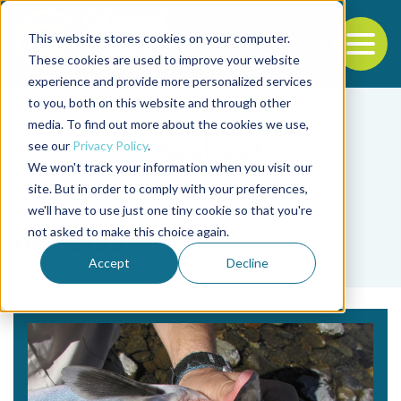
This website stores cookies on your computer.
To
These cookies are used to improve your website
experience and provide more personalized services
Back to the start of the nav
Jump to the end of the navigation
to you, both on this website and through other
media. To find out more about the cookies we use,
see our
Privacy Policy
.
We won't track your information when you visit our
site. But in order to comply with your preferences,
we'll have to use just one tiny cookie so that you're
Tag
not asked to make this choice again.
noticias
Accept
Decline