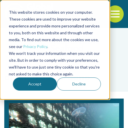
This website stores cookies on your computer.
To
These cookies are used to improve your website
experience and provide more personalized services
Back to the start of the nav
Jump to the end of the navigation
to you, both on this website and through other
media. To find out more about the cookies we use,
see our
Privacy Policy
.
We won't track your information when you visit our
site. But in order to comply with your preferences,
we'll have to use just one tiny cookie so that you're
Tag
not asked to make this choice again.
dióxido de carbono
Accept
Decline