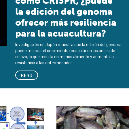
como CRISPR, ¿puede
la edición del genoma
ofrecer más resiliencia
para la acuacultura?
Investigación en Japón muestra que la edición del genoma
puede mejorar el crecimiento muscular en los peces de
cultivo, lo que resulta en menos alimento y aumenta la
resistencia a las enfermedades.
READ
roducción acuícola, Parte 1
ica de la resistencia a enfermedades a través de la cría selecti
Consideraciones para el cultivo de 