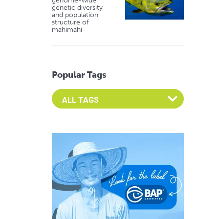
genome-wide
genetic diversity
and population
structure of
mahimahi
Popular Tags
Select an Advocate Tag to view it's posts