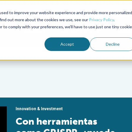
used to improve your website experience and provide more personalize
Advocate Magazine
Aquademia Podcast
 find out more about the cookies we use, see our
Privacy Policy
.
r to comply with your preferences, we'll have to use just one tiny cookie
ABOUT
MEMBERSHIP
SUM
Accept
Decline
Innovation & Investment
Con herramientas