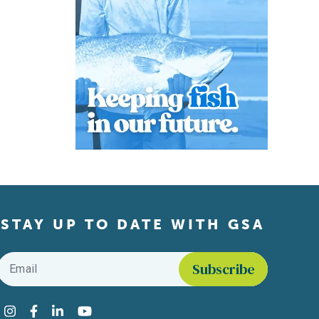
STAY UP TO DATE WITH GSA
Email
*
Find us on social media
Instagram
Facebook
LinkedIn
YouTube