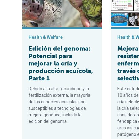
Health & Welfare
Health & W
Edición del genoma:
Mejora 
Potencial para
resiste
mejorar la cría y
enferm
producción acuícola,
través 
Parte 1
selecti
Debido a la alta fecundidad y la
Este estud
fertilización externa, la mayoría
10 años de 
de las especies acuícolas son
cría selec
susceptibles a tecnologías de
la cría sel
mejora genética, incluida la
considerab
edición del genoma.
fenotípica 
arco iris c
patógeno e