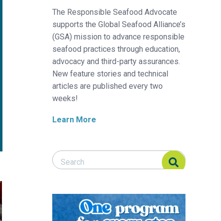
The Responsible Seafood Advocate
supports the Global Seafood Alliance’s
(GSA) mission to advance responsible
seafood practices through education,
advocacy and third-party assurances.
New feature stories and technical
articles are published every two
weeks!
Learn More
Search Responsible Seafood Advocate
Search Responsible Seafood Advocate
va
tilapia en ambientes de agua salada