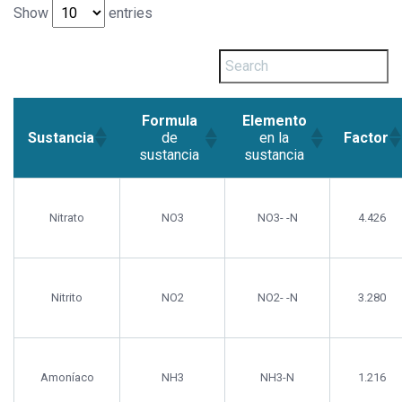
Show
entries
Formula
Elemento
Sustancia
Factor
de
en la
sustancia
sustancia
Nitrato
NO3
NO3- -N
4.426
Nitrito
NO2
NO2- -N
3.280
Amoníaco
NH3
NH3-N
1.216